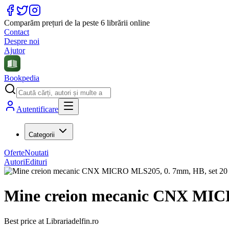
Comparăm prețuri de la peste 6 librării online
Contact
Despre noi
Ajutor
Bookpedia
Autentificare
Categorii
Oferte
Noutati
Autori
Edituri
Mine creion mecanic CNX MICR
Best price at
Librariadelfin.ro