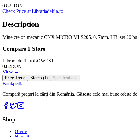
0.82
RON
Check Price at
Librariadelfin.ro
Description
Mine creion mecanic CNX MICRO MLS205, 0. 7mm, HB, set 20 b
Compare
1
Store
Librariadelfin.ro
LOWEST
0.82
RON
View →
Price Trend
Stores (
1
)
Specifications
Bookpedia
Compară prețuri la cărți din România. Găsește cele mai bune oferte de la
Facebook
Twitter
Instagram
Shop
Oferte
Noutati