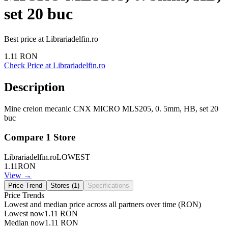
set 20 buc
Best price at
Librariadelfin.ro
1.11
RON
Check Price at
Librariadelfin.ro
Description
Mine creion mecanic CNX MICRO MLS205, 0. 5mm, HB, set 20
buc
Compare
1
Store
Librariadelfin.ro
LOWEST
1.11
RON
View →
Price Trend
Stores (
1
)
Specifications
Price Trends
Lowest and median price across all partners over time
(RON)
Lowest now
1.11
RON
Median now
1.11
RON