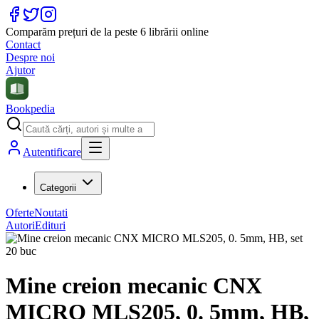
Comparăm prețuri de la peste 6 librării online
Contact
Despre noi
Ajutor
Bookpedia
Autentificare
Categorii
Oferte
Noutati
Autori
Edituri
Mine creion mecanic CNX
MICRO MLS205, 0. 5mm, HB,