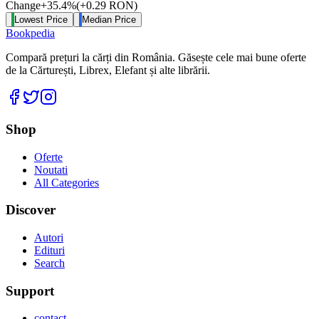
Change
+
35.4
%
(
+
0.29
RON
)
Lowest Price
Median Price
Bookpedia
Compară prețuri la cărți din România. Găsește cele mai bune oferte
de la Cărturești, Librex, Elefant și alte librării.
Facebook
Twitter
Instagram
Shop
Oferte
Noutati
All Categories
Discover
Autori
Edituri
Search
Support
contact