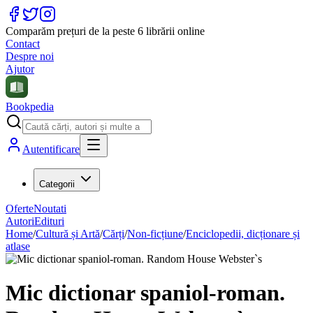
Comparăm prețuri de la peste 6 librării online
Contact
Despre noi
Ajutor
Bookpedia
Autentificare
Categorii
Oferte
Noutati
Autori
Edituri
Home
/
Cultură și Artă
/
Cărți
/
Non-ficțiune
/
Enciclopedii, dicționare și
atlase
Mic dictionar spaniol-roman.