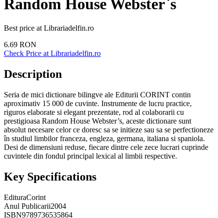
Random House Webster`s
Best price at
Librariadelfin.ro
6.69
RON
Check Price at
Librariadelfin.ro
Description
Seria de mici dictionare bilingve ale Editurii CORINT contin
aproximativ 15 000 de cuvinte. Instrumente de lucru practice,
riguros elaborate si elegant prezentate, rod al colaborarii cu
prestigioasa Random House Webster’s, aceste dictionare sunt
absolut necesare celor ce doresc sa se initieze sau sa se perfectioneze
în studiul limbilor franceza, engleza, germana, italiana si spaniola.
Desi de dimensiuni reduse, fiecare dintre cele zece lucrari cuprinde
cuvintele din fondul principal lexical al limbii respective.
Key Specifications
Editura
Corint
Anul Publicarii
2004
ISBN
9789736535864