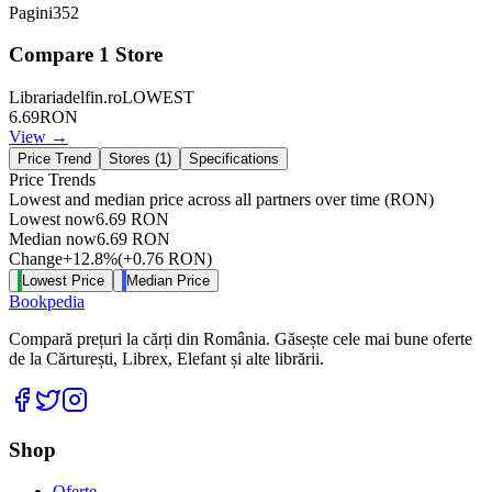
Pagini
352
Compare
1
Store
Librariadelfin.ro
LOWEST
6.69
RON
View →
Price Trend
Stores (
1
)
Specifications
Price Trends
Lowest and median price across all partners over time
(RON)
Lowest now
6.69
RON
Median now
6.69
RON
Change
+
12.8
%
(
+
0.76
RON
)
Lowest Price
Median Price
Bookpedia
Compară prețuri la cărți din România. Găsește cele mai bune oferte
de la Cărturești, Librex, Elefant și alte librării.
Facebook
Twitter
Instagram
Shop
Oferte