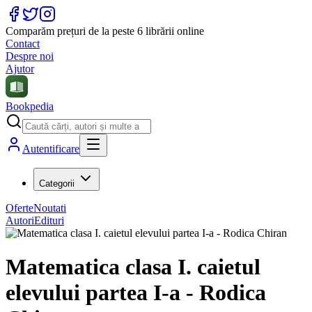
Comparăm prețuri de la peste 6 librării online
Contact
Despre noi
Ajutor
Bookpedia
Autentificare
Categorii
Oferte
Noutati
Autori
Edituri
Matematica clasa I. caietul
elevului partea I-a - Rodica