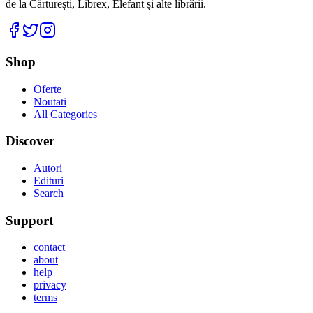
de la Cărturești, Librex, Elefant și alte librării.
Facebook
Twitter
Instagram
Shop
Oferte
Noutati
All Categories
Discover
Autori
Edituri
Search
Support
contact
about
help
privacy
terms