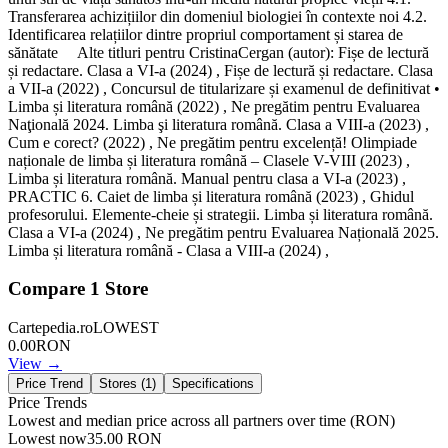
Transferarea achizițiilor din domeniul biologiei în contexte noi 4.2.
Identificarea relațiilor dintre propriul comportament și starea de
sănătate Alte titluri pentru CristinaCergan (autor): Fișe de lectură
și redactare. Clasa a VI-a (2024) , Fișe de lectură și redactare. Clasa
a VII-a (2022) , Concursul de titularizare și examenul de definitivat •
Limba și literatura română (2022) , Ne pregătim pentru Evaluarea
Naţională 2024. Limba şi literatura română. Clasa a VIII-a (2023) ,
Cum e corect? (2022) , Ne pregătim pentru excelență! Olimpiade
naționale de limba și literatura română – Clasele V-VIII (2023) ,
Limba și literatura română. Manual pentru clasa a VI-a (2023) ,
PRACTIC 6. Caiet de limba și literatura română (2023) , Ghidul
profesorului. Elemente-cheie și strategii. Limba și literatura română.
Clasa a VI-a (2024) , Ne pregătim pentru Evaluarea Națională 2025.
Limba și literatura română - Clasa a VIII-a (2024) ,
Compare
1
Store
Cartepedia.ro
LOWEST
0.00
RON
View →
Price Trend
Stores (
1
)
Specifications
Price Trends
Lowest and median price across all partners over time
(RON)
Lowest now
35.00
RON