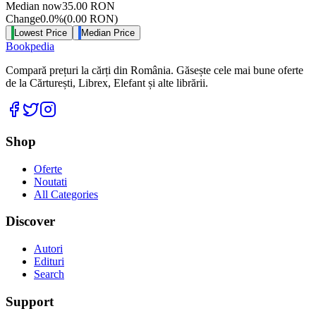
Median now
35.00
RON
Change
0.0
%
(
0.00
RON
)
Lowest Price
Median Price
Bookpedia
Compară prețuri la cărți din România. Găsește cele mai bune oferte
de la Cărturești, Librex, Elefant și alte librării.
Facebook
Twitter
Instagram
Shop
Oferte
Noutati
All Categories
Discover
Autori
Edituri
Search
Support