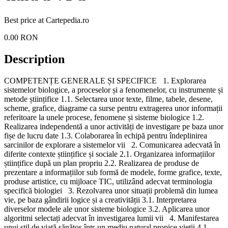
Best price at
Cartepedia.ro
0.00
RON
Description
COMPETENȚE GENERALE ȘI SPECIFICE 1. Explorarea
sistemelor biologice, a proceselor și a fenomenelor, cu instrumente și
metode științifice 1.1. Selectarea unor texte, filme, tabele, desene,
scheme, grafice, diagrame ca surse pentru extragerea unor informații
referitoare la unele procese, fenomene și sisteme biologice 1.2.
Realizarea independentă a unor activități de investigare pe baza unor
fișe de lucru date 1.3. Colaborarea în echipă pentru îndeplinirea
sarcinilor de explorare a sistemelor vii 2. Comunicarea adecvată în
diferite contexte științifice și sociale 2.1. Organizarea informațiilor
științifice după un plan propriu 2.2. Realizarea de produse de
prezentare a informațiilor sub formă de modele, forme grafice, texte,
produse artistice, cu mijloace TIC, utilizând adecvat terminologia
specifică biologiei 3. Rezolvarea unor situații problemă din lumea
vie, pe baza gândirii logice și a creativității 3.1. Interpretarea
diverselor modele ale unor sisteme biologice 3.2. Aplicarea unor
algoritmi selectați adecvat în investigarea lumii vii 4. Manifestarea
unui stil de viață sănătos într-un mediu natural propice vieții 4.1.