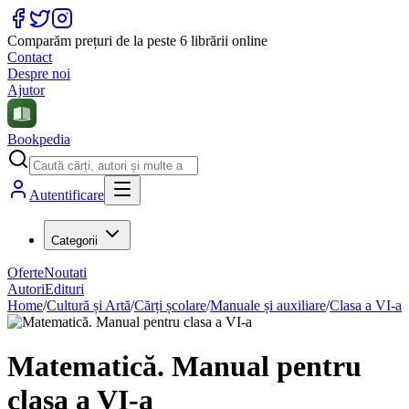
Comparăm prețuri de la peste 6 librării online
Contact
Despre noi
Ajutor
Bookpedia
Autentificare
Categorii
Oferte
Noutati
Autori
Edituri
Home
/
Cultură și Artă
/
Cărți școlare
/
Manuale și auxiliare
/
Clasa a VI-a
Matematică. Manual pentru
clasa a VI-a