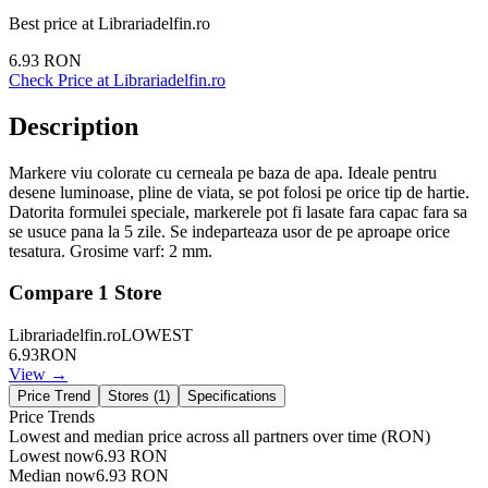
Best price at
Librariadelfin.ro
6.93
RON
Check Price at
Librariadelfin.ro
Description
Markere viu colorate cu cerneala pe baza de apa. Ideale pentru
desene luminoase, pline de viata, se pot folosi pe orice tip de hartie.
Datorita formulei speciale, markerele pot fi lasate fara capac fara sa
se usuce pana la 5 zile. Se indeparteaza usor de pe aproape orice
tesatura. Grosime varf: 2 mm.
Compare
1
Store
Librariadelfin.ro
LOWEST
6.93
RON
View →
Price Trend
Stores (
1
)
Specifications
Price Trends
Lowest and median price across all partners over time
(RON)
Lowest now
6.93
RON
Median now
6.93
RON