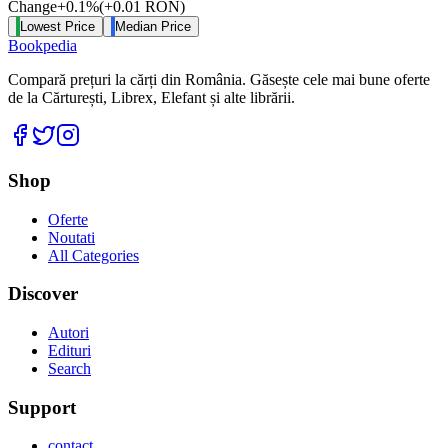
Change
+
0.1
%
(
+
0.01
RON
)
Lowest Price
Median Price
Bookpedia
Compară prețuri la cărți din România. Găsește cele mai bune oferte
de la Cărturești, Librex, Elefant și alte librării.
Facebook
Twitter
Instagram
Shop
Oferte
Noutati
All Categories
Discover
Autori
Edituri
Search
Support
contact