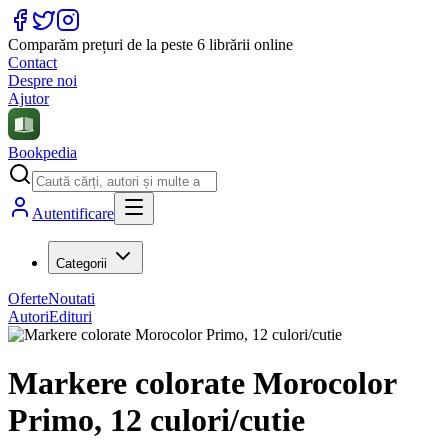
Comparăm prețuri de la peste 6 librării online
Contact
Despre noi
Ajutor
Bookpedia
Autentificare
Categorii
Oferte
Noutati
Autori
Edituri
Markere colorate Morocolor
Primo, 12 culori/cutie