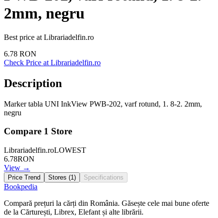
2mm, negru
Best price at
Librariadelfin.ro
6.78
RON
Check Price at
Librariadelfin.ro
Description
Marker tabla UNI InkView PWB-202, varf rotund, 1. 8-2. 2mm,
negru
Compare
1
Store
Librariadelfin.ro
LOWEST
6.78
RON
View →
Price Trend
Stores (
1
)
Specifications
Bookpedia
Compară prețuri la cărți din România. Găsește cele mai bune oferte
de la Cărturești, Librex, Elefant și alte librării.