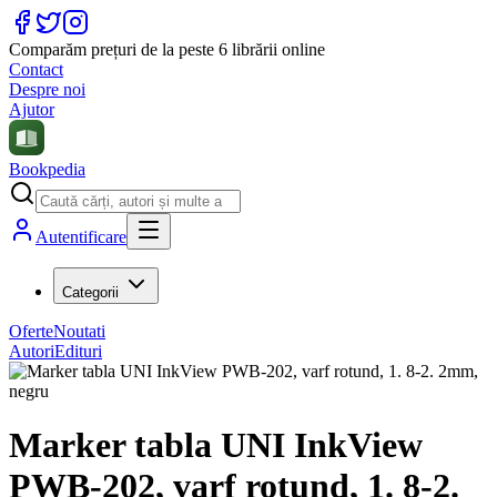
Comparăm prețuri de la peste 6 librării online
Contact
Despre noi
Ajutor
Bookpedia
Autentificare
Categorii
Oferte
Noutati
Autori
Edituri
Marker tabla UNI InkView
PWB-202, varf rotund, 1. 8-2.