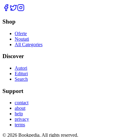
Facebook
Twitter
Instagram
Shop
Oferte
Noutati
All Categories
Discover
Autori
Edituri
Search
Support
contact
about
help
privacy
terms
©
2026
Bookpedia
. All rights reserved.