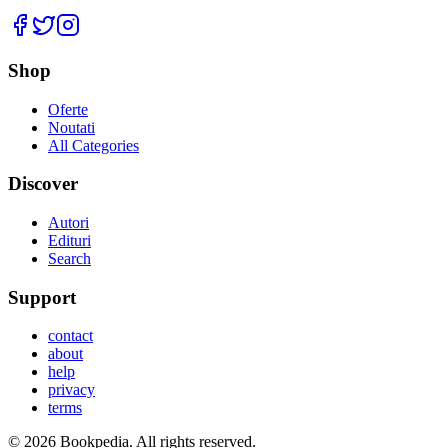
Facebook
Twitter
Instagram
Shop
Oferte
Noutati
All Categories
Discover
Autori
Edituri
Search
Support
contact
about
help
privacy
terms
©
2026
Bookpedia
. All rights reserved.