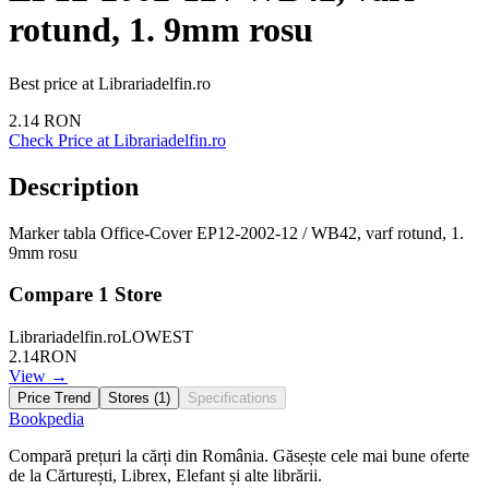
rotund, 1. 9mm rosu
Best price at
Librariadelfin.ro
2.14
RON
Check Price at
Librariadelfin.ro
Description
Marker tabla Office-Cover EP12-2002-12 / WB42, varf rotund, 1.
9mm rosu
Compare
1
Store
Librariadelfin.ro
LOWEST
2.14
RON
View →
Price Trend
Stores (
1
)
Specifications
Bookpedia
Compară prețuri la cărți din România. Găsește cele mai bune oferte
de la Cărturești, Librex, Elefant și alte librării.