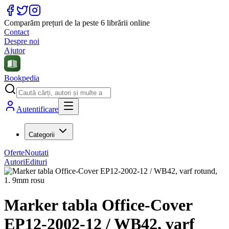
Comparăm prețuri de la peste 6 librării online
Contact
Despre noi
Ajutor
Bookpedia
Autentificare
Categorii
Oferte
Noutati
Autori
Edituri
Marker tabla Office-Cover
EP12-2002-12 / WB42, varf