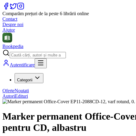
Comparăm prețuri de la peste 6 librării online
Contact
Despre noi
Ajutor
Bookpedia
Autentificare
Categorii
Oferte
Noutati
Autori
Edituri
Marker permanent Office-Cover 
pentru CD, albastru