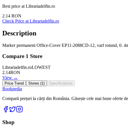
Best price at
Librariadelfin.ro
2.14
RON
Check Price at
Librariadelfin.ro
Description
Marker permanent Office-Cover EP11-2088CD-12, varf rotund, 0. 4mm
Compare
1
Store
Librariadelfin.ro
LOWEST
2.14
RON
View →
Price Trend
Stores (
1
)
Specifications
Bookpedia
Compară prețuri la cărți din România. Găsește cele mai bune oferte de la
Facebook
Twitter
Instagram
Shop