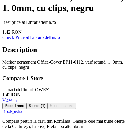
1. 0mm, cu clips, negru
Best price at
Librariadelfin.ro
1.42
RON
Check Price at
Librariadelfin.ro
Description
Marker permanent Office-Cover EP11-0112, varf rotund, 1. 0mm,
cu clips, negru
Compare
1
Store
Librariadelfin.ro
LOWEST
1.42
RON
View →
Price Trend
Stores (
1
)
Specifications
Bookpedia
Compară prețuri la cărți din România. Găsește cele mai bune oferte
de la Cărturești, Librex, Elefant și alte librării.