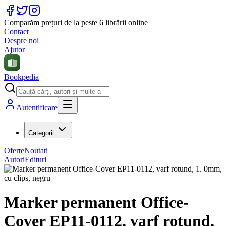
Comparăm prețuri de la peste 6 librării online
Contact
Despre noi
Ajutor
Bookpedia
Autentificare
Categorii
Oferte
Noutati
Autori
Edituri
Marker permanent Office-
Cover EP11-0112, varf rotund,