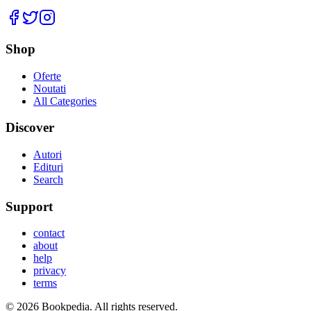
Facebook
Twitter
Instagram
Shop
Oferte
Noutati
All Categories
Discover
Autori
Edituri
Search
Support
contact
about
help
privacy
terms
©
2026
Bookpedia
. All rights reserved.