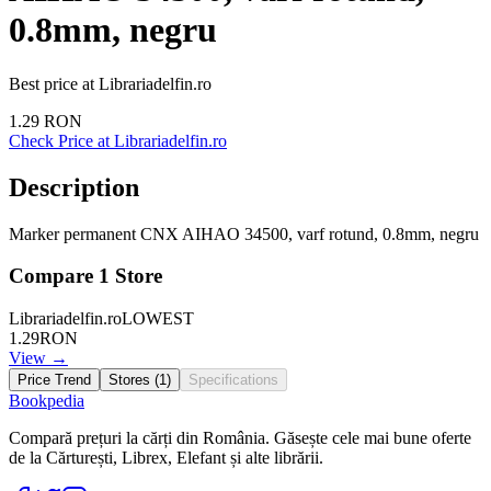
0.8mm, negru
Best price at
Librariadelfin.ro
1.29
RON
Check Price at
Librariadelfin.ro
Description
Marker permanent CNX AIHAO 34500, varf rotund, 0.8mm, negru
Compare
1
Store
Librariadelfin.ro
LOWEST
1.29
RON
View →
Price Trend
Stores (
1
)
Specifications
Bookpedia
Compară prețuri la cărți din România. Găsește cele mai bune oferte
de la Cărturești, Librex, Elefant și alte librării.