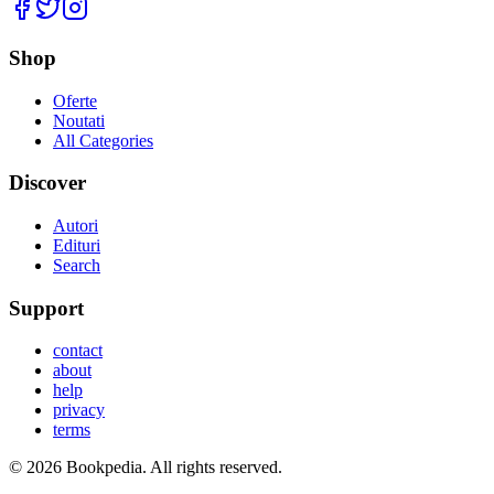
Facebook
Twitter
Instagram
Shop
Oferte
Noutati
All Categories
Discover
Autori
Edituri
Search
Support
contact
about
help
privacy
terms
©
2026
Bookpedia
. All rights reserved.