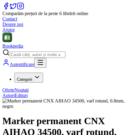
Comparăm prețuri de la peste 6 librării online
Contact
Despre noi
Ajutor
Bookpedia
Autentificare
Categorii
Oferte
Noutati
Autori
Edituri
Marker permanent CNX
AIHAO 34500, varf rotund,