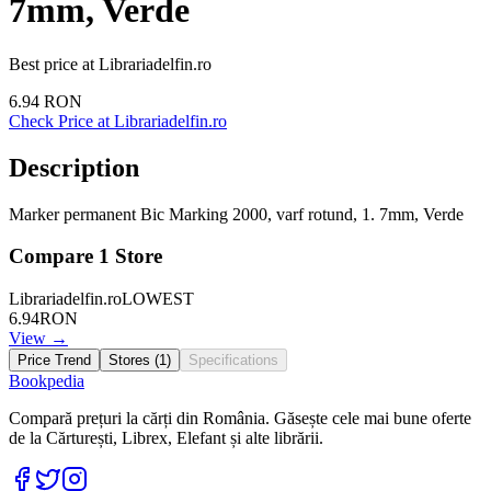
7mm, Verde
Best price at
Librariadelfin.ro
6.94
RON
Check Price at
Librariadelfin.ro
Description
Marker permanent Bic Marking 2000, varf rotund, 1. 7mm, Verde
Compare
1
Store
Librariadelfin.ro
LOWEST
6.94
RON
View →
Price Trend
Stores (
1
)
Specifications
Bookpedia
Compară prețuri la cărți din România. Găsește cele mai bune oferte
de la Cărturești, Librex, Elefant și alte librării.
Facebook
Twitter
Instagram