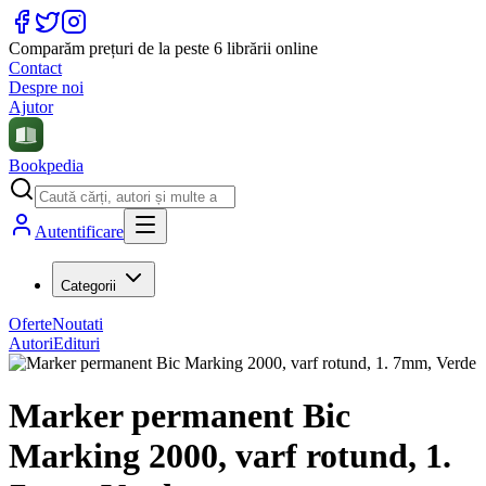
Comparăm prețuri de la peste 6 librării online
Contact
Despre noi
Ajutor
Bookpedia
Autentificare
Categorii
Oferte
Noutati
Autori
Edituri
Marker permanent Bic
Marking 2000, varf rotund, 1.