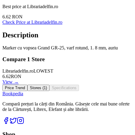
Best price at
Librariadelfin.ro
6.62
RON
Check Price at
Librariadelfin.ro
Description
Marker cu vopsea Grand GR-25, varf rotund, 1. 8 mm, auriu
Compare
1
Store
Librariadelfin.ro
LOWEST
6.62
RON
View →
Price Trend
Stores (
1
)
Specifications
Bookpedia
Compară prețuri la cărți din România. Găsește cele mai bune oferte
de la Cărturești, Librex, Elefant și alte librării.
Facebook
Twitter
Instagram
Shop