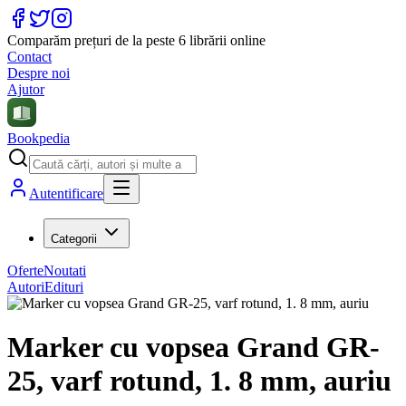
Comparăm prețuri de la peste 6 librării online
Contact
Despre noi
Ajutor
Bookpedia
Autentificare
Categorii
Oferte
Noutati
Autori
Edituri
Marker cu vopsea Grand GR-
25, varf rotund, 1. 8 mm, auriu