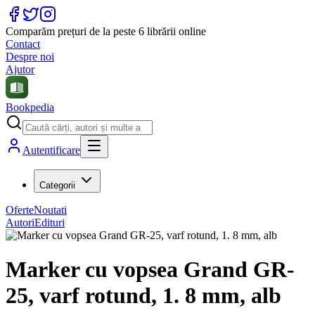
Comparăm prețuri de la peste 6 librării online
Contact
Despre noi
Ajutor
Bookpedia
Autentificare
Categorii
Oferte
Noutati
Autori
Edituri
Marker cu vopsea Grand GR-
25, varf rotund, 1. 8 mm, alb