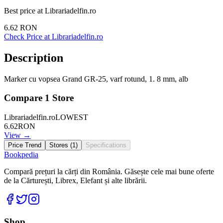
Best price at
Librariadelfin.ro
6.62
RON
Check Price at
Librariadelfin.ro
Description
Marker cu vopsea Grand GR-25, varf rotund, 1. 8 mm, alb
Compare
1
Store
Librariadelfin.ro
LOWEST
6.62
RON
View →
Price Trend
Stores (
1
)
Specifications
Bookpedia
Compară prețuri la cărți din România. Găsește cele mai bune oferte
de la Cărturești, Librex, Elefant și alte librării.
Facebook
Twitter
Instagram
Shop