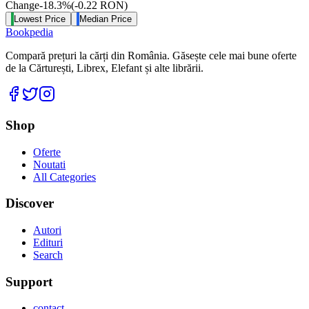
Change
-18.3
%
(
-0.22
RON
)
Lowest Price
Median Price
Bookpedia
Compară prețuri la cărți din România. Găsește cele mai bune oferte
de la Cărturești, Librex, Elefant și alte librării.
Facebook
Twitter
Instagram
Shop
Oferte
Noutati
All Categories
Discover
Autori
Edituri
Search
Support
contact