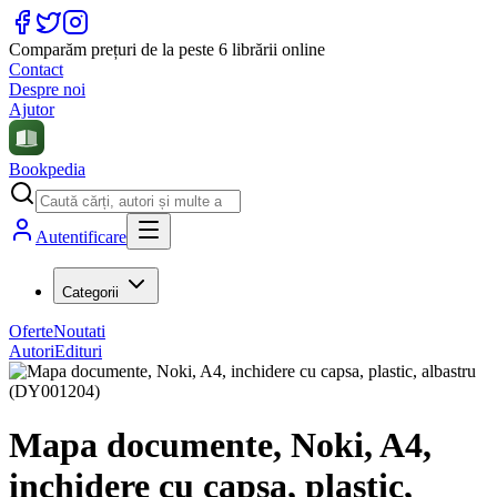
Comparăm prețuri de la peste 6 librării online
Contact
Despre noi
Ajutor
Bookpedia
Autentificare
Categorii
Oferte
Noutati
Autori
Edituri
Mapa documente, Noki, A4,
inchidere cu capsa, plastic,