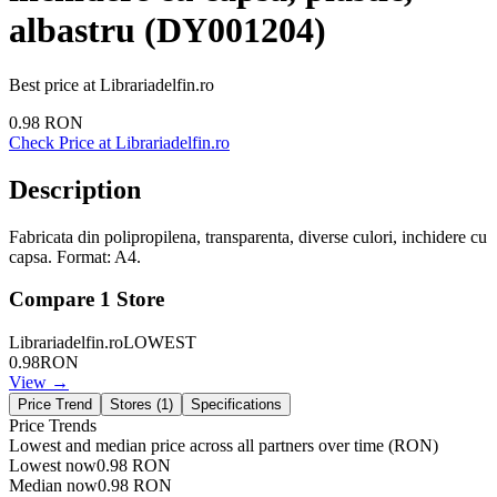
albastru (DY001204)
Best price at
Librariadelfin.ro
0.98
RON
Check Price at
Librariadelfin.ro
Description
Fabricata din polipropilena, transparenta, diverse culori, inchidere cu
capsa. Format: A4.
Compare
1
Store
Librariadelfin.ro
LOWEST
0.98
RON
View →
Price Trend
Stores (
1
)
Specifications
Price Trends
Lowest and median price across all partners over time
(RON)
Lowest now
0.98
RON
Median now
0.98
RON