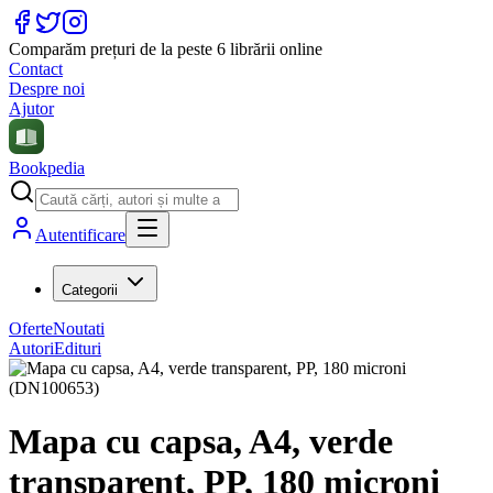
Comparăm prețuri de la peste 6 librării online
Contact
Despre noi
Ajutor
Bookpedia
Autentificare
Categorii
Oferte
Noutati
Autori
Edituri
Mapa cu capsa, A4, verde
transparent, PP, 180 microni