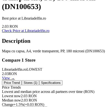
(DN100653)
Best price at
Librariadelfin.ro
2.03
RON
Check Price at
Librariadelfin.ro
Description
Mapa cu capsa, A4, verde transparent, PP, 180 microni (DN100653)
Compare
1
Store
Librariadelfin.ro
LOWEST
2.03
RON
View →
Price Trend
Stores (
1
)
Specifications
Price Trends
Lowest and median price across all partners over time
(RON)
Lowest now
2.03
RON
Median now
2.03
RON
Change
+
1.5
%
(
+
0.03
RON
)