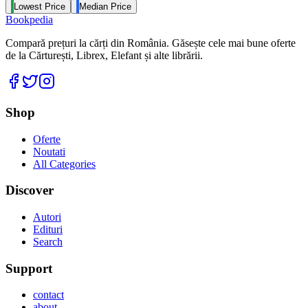
Lowest Price
Median Price
Bookpedia
Compară prețuri la cărți din România. Găsește cele mai bune oferte
de la Cărturești, Librex, Elefant și alte librării.
Facebook
Twitter
Instagram
Shop
Oferte
Noutati
All Categories
Discover
Autori
Edituri
Search
Support
contact
about