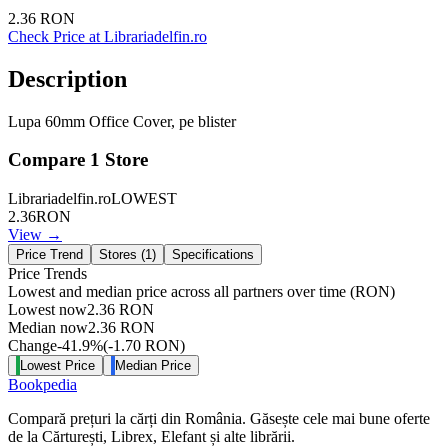
2.36
RON
Check Price at
Librariadelfin.ro
Description
Lupa 60mm Office Cover, pe blister
Compare
1
Store
Librariadelfin.ro
LOWEST
2.36
RON
View →
Price Trend
Stores (
1
)
Specifications
Price Trends
Lowest and median price across all partners over time
(RON)
Lowest now
2.36
RON
Median now
2.36
RON
Change
-41.9
%
(
-1.70
RON
)
Lowest Price
Median Price
Bookpedia
Compară prețuri la cărți din România. Găsește cele mai bune oferte
de la Cărturești, Librex, Elefant și alte librării.