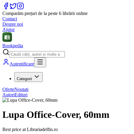
Comparăm prețuri de la peste 6 librării online
Contact
Despre noi
Ajutor
Bookpedia
Autentificare
Categorii
Oferte
Noutati
Autori
Edituri
Lupa Office-Cover, 60mm
Best price at
Librariadelfin.ro