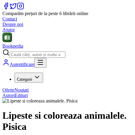
Comparăm prețuri de la peste 6 librării online
Contact
Despre noi
Ajutor
Bookpedia
Autentificare
Categorii
Oferte
Noutati
Autori
Edituri
Lipeste si coloreaza animalele.
Pisica