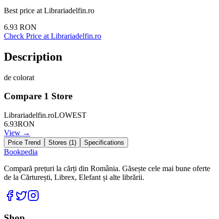
Best price at
Librariadelfin.ro
6.93
RON
Check Price at
Librariadelfin.ro
Description
de colorat
Compare
1
Store
Librariadelfin.ro
LOWEST
6.93
RON
View →
Price Trend
Stores (
1
)
Specifications
Bookpedia
Compară prețuri la cărți din România. Găsește cele mai bune oferte
de la Cărturești, Librex, Elefant și alte librării.
Facebook
Twitter
Instagram
Shop