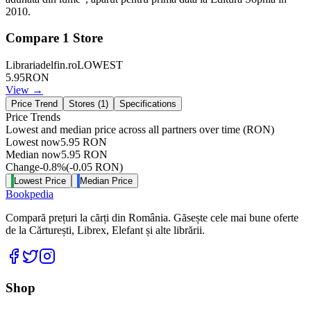
2010.
Compare
1
Store
Librariadelfin.ro
LOWEST
5.95
RON
View →
Price Trend
Stores (
1
)
Specifications
Price Trends
Lowest and median price across all partners over time
(RON)
Lowest now
5.95
RON
Median now
5.95
RON
Change
-0.8
%
(
-0.05
RON
)
Lowest Price
Median Price
Bookpedia
Compară prețuri la cărți din România. Găsește cele mai bune oferte
de la Cărturești, Librex, Elefant și alte librării.
Facebook
Twitter
Instagram
Shop