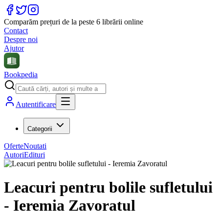
Comparăm prețuri de la peste 6 librării online
Contact
Despre noi
Ajutor
Bookpedia
Autentificare
Categorii
Oferte
Noutati
Autori
Edituri
Leacuri pentru bolile sufletului
- Ieremia Zavoratul