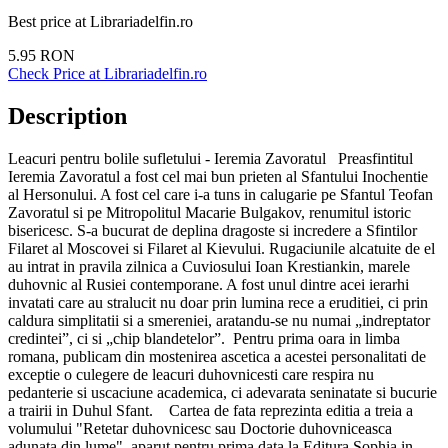
Best price at
Librariadelfin.ro
5.95
RON
Check Price at
Librariadelfin.ro
Description
Leacuri pentru bolile sufletului - Ieremia Zavoratul Preasfintitul
Ieremia Zavoratul a fost cel mai bun prieten al Sfantului ­Inochentie
al Hersonului. A fost cel care i-a tuns in calugarie pe Sfantul ­Teofan
Zavoratul si pe Mitropolitul Macarie Bulgakov, renumitul istoric
bisericesc. S-a bucurat de ­deplina dragoste si incredere a Sfintilor
Filaret al Moscovei si Filaret al Kievului. Rugaciunile alcatuite de el
au ­intrat in pravila zilnica a Cuviosului Ioan ­Krestiankin, marele
duhovnic al Rusiei contemporane. A fost unul dintre acei ierarhi
invatati care au stralucit nu doar prin lumina rece a eruditiei, ci prin
caldura simplitatii si a smereniei, aratandu-se nu numai „indreptator
credintei”, ci si „chip blandetelor”. Pentru prima oara in limba
romana, publicam din mostenirea ascetica a acestei personalitati de
exceptie o culegere de leacuri duhovnicesti care respira nu
pedanterie si uscaciune academica, ci adevarata seninatate si bucurie
a trairii in Duhul Sfant. Cartea de fata reprezinta editia a treia a
volumului "Re­te­tar duhovnicesc sau Doctorie duhovniceasca
adunata din lume", aparut pentru prima data la Editura Sophia in