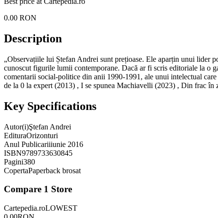
Best price at
Cartepedia.ro
0.00
RON
Description
„Observațiile lui Ștefan Andrei sunt prețioase. Ele aparțin unui lider polit
cunoscut figurile lumii contemporane. Dacă ar fi scris editoriale la o ga
comentarii social-politice din anii 1990-1991, ale unui intelect
de la 0 la expert (2013) , I se spunea Machiavelli (2023) , Din frac în 
Key Specifications
Autor(i)
Ştefan Andrei
Editura
Orizonturi
Anul Publicarii
iunie 2016
ISBN
9789733630845
Pagini
380
Coperta
Paperback brosat
Compare
1
Store
Cartepedia.ro
LOWEST
0.00
RON