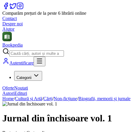
Comparăm prețuri de la peste 6 librării online
Contact
Despre noi
Ajutor
Bookpedia
Autentificare
Categorii
Oferte
Noutati
Autori
Edituri
Home
/
Cultură și Artă
/
Cărți
/
Non-ficțiune
/
Biografii, memorii și jurnale
Jurnal din închisoare vol. 1