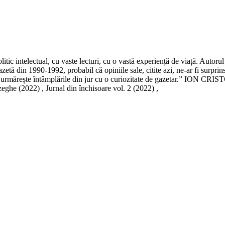
ic intelectual, cu vaste lecturi, cu o vastă experiență de viață. Autorul Jur
zetă din 1990-1992, probabil că opiniile sale, citite azi, ne-ar fi surpri
ual care urmărește întâmplările din jur cu o curiozitate de gazeta
zeghe (2022) , Jurnal din închisoare vol. 2 (2022) ,