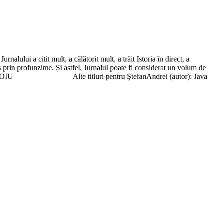
nalului a citit mult, a călătorit mult, a trăit Istoria în direct, a
ns prin profunzime. Și astfel, Jurnalul poate fi considerat un volum de
r.” ION CRISTOIU Alte titluri pentru ŞtefanAndrei (autor): Java