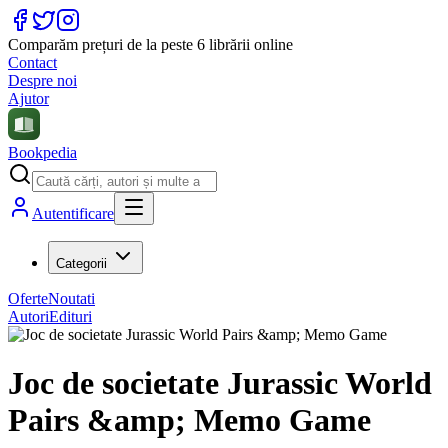
Comparăm prețuri de la peste 6 librării online
Contact
Despre noi
Ajutor
Bookpedia
Autentificare
Categorii
Oferte
Noutati
Autori
Edituri
Joc de societate Jurassic World
Pairs &amp; Memo Game