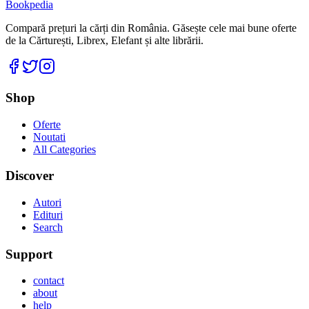
Bookpedia
Compară prețuri la cărți din România. Găsește cele mai bune oferte
de la Cărturești, Librex, Elefant și alte librării.
Facebook
Twitter
Instagram
Shop
Oferte
Noutati
All Categories
Discover
Autori
Edituri
Search
Support
contact
about
help