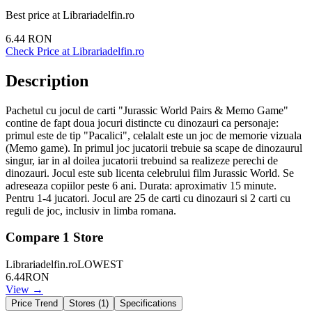
Best price at
Librariadelfin.ro
6.44
RON
Check Price at
Librariadelfin.ro
Description
Pachetul cu jocul de carti "Jurassic World Pairs & Memo Game"
contine de fapt doua jocuri distincte cu dinozauri ca personaje:
primul este de tip "Pacalici", celalalt este un joc de memorie vizuala
(Memo game). In primul joc jucatorii trebuie sa scape de dinozaurul
singur, iar in al doilea jucatorii trebuind sa realizeze perechi de
dinozauri. Jocul este sub licenta celebrului film Jurassic World. Se
adreseaza copiilor peste 6 ani. Durata: aproximativ 15 minute.
Pentru 1-4 jucatori. Jocul are 25 de carti cu dinozauri si 2 carti cu
reguli de joc, inclusiv in limba romana.
Compare
1
Store
Librariadelfin.ro
LOWEST
6.44
RON
View →
Price Trend
Stores (
1
)
Specifications