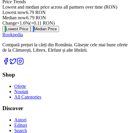
Price Trends
Lowest and median price across all partners over time
(RON)
Lowest now
6.79
RON
Median now
6.79
RON
Change
+
1.6
%
(
+
0.11
RON
)
Lowest Price
Median Price
Bookpedia
Compară prețuri la cărți din România. Găsește cele mai bune oferte
de la Cărturești, Librex, Elefant și alte librării.
Facebook
Twitter
Instagram
Shop
Oferte
Noutati
All Categories
Discover
Autori
Edituri
Search