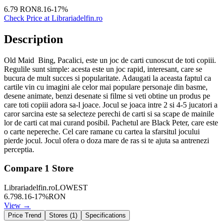
6.79
RON
8.16
-
17
%
Check Price at
Librariadelfin.ro
Description
Old Maid Bing, Pacalici, este un joc de carti cunoscut de toti copiii.
Regulile sunt simple: acesta este un joc rapid, interesant, care se
bucura de mult succes si popularitate. Adaugati la aceasta faptul ca
cartile vin cu imagini ale celor mai populare personaje din basme,
desene animate, benzi desenate si filme si veti obtine un produs pe
care toti copiii adora sa-l joace. Jocul se joaca intre 2 si 4-5 jucatori a
caror sarcina este sa selecteze perechi de carti si sa scape de mainile
lor de carti cat mai curand posibil. Pachetul are Black Peter, care este
o carte nepereche. Cel care ramane cu cartea la sfarsitul jocului
pierde jocul. Jocul ofera o doza mare de ras si te ajuta sa antrenezi
perceptia.
Compare
1
Store
Librariadelfin.ro
LOWEST
6.79
8.16
-
17
%
RON
View →
Price Trend
Stores (
1
)
Specifications