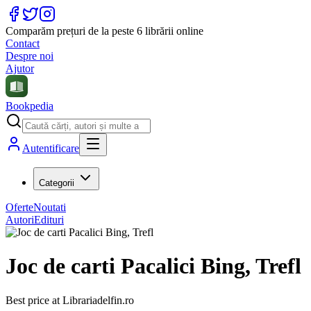
Comparăm prețuri de la peste 6 librării online
Contact
Despre noi
Ajutor
Bookpedia
Autentificare
Categorii
Oferte
Noutati
Autori
Edituri
Joc de carti Pacalici Bing, Trefl
Best price at
Librariadelfin.ro