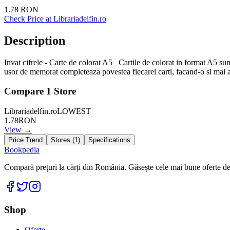
1.78
RON
Check Price at
Librariadelfin.ro
Description
Invat cifrele - Carte de colorat A5 Cartile de colorat in format A5 sun
usor de memorat completeaza povestea fiecarei carti, facand-o si mai a
Compare
1
Store
Librariadelfin.ro
LOWEST
1.78
RON
View →
Price Trend
Stores (
1
)
Specifications
Bookpedia
Compară prețuri la cărți din România. Găsește cele mai bune oferte de la
Facebook
Twitter
Instagram
Shop
Oferte