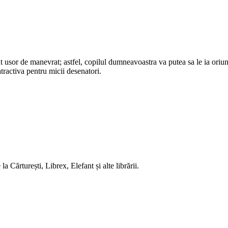
t usor de manevrat; astfel, copilul dumneavoastra va putea sa le ia oriund
tractiva pentru micii desenatori.
 Cărturești, Librex, Elefant și alte librării.