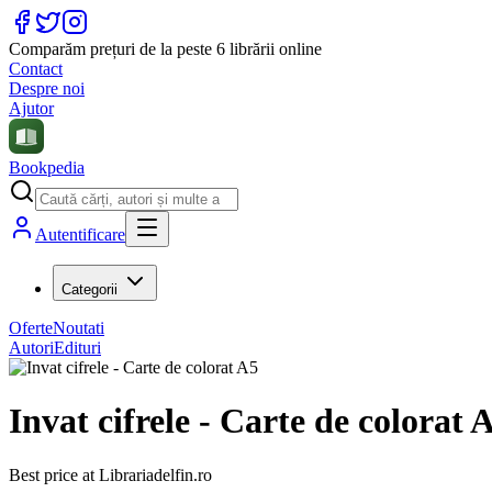
Comparăm prețuri de la peste 6 librării online
Contact
Despre noi
Ajutor
Bookpedia
Autentificare
Categorii
Oferte
Noutati
Autori
Edituri
Invat cifrele - Carte de colorat 
Best price at
Librariadelfin.ro