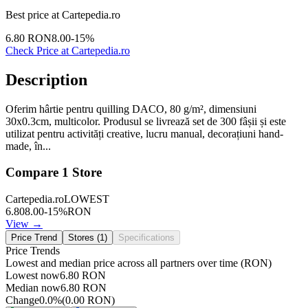
Best price at
Cartepedia.ro
6.80
RON
8.00
-
15
%
Check Price at
Cartepedia.ro
Description
Oferim hârtie pentru quilling DACO, 80 g/m², dimensiuni
30x0.3cm, multicolor. Produsul se livrează set de 300 fâșii și este
utilizat pentru activități creative, lucru manual, decorațiuni hand-
made, în...
Compare
1
Store
Cartepedia.ro
LOWEST
6.80
8.00
-
15
%
RON
View →
Price Trend
Stores (
1
)
Specifications
Price Trends
Lowest and median price across all partners over time
(RON)
Lowest now
6.80
RON
Median now
6.80
RON
Change
0.0
%
(
0.00
RON
)