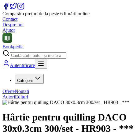
Comparăm prețuri de la peste 6 librării online
Contact
Despre noi
Ajutor
Bookpedia
Autentificare
Categorii
Oferte
Noutati
Autori
Edituri
Hârtie pentru quilling DACO
30x0.3cm 300/set - HR903 - ***