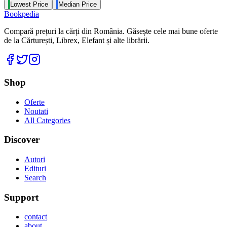
Lowest Price
Median Price
Bookpedia
Compară prețuri la cărți din România. Găsește cele mai bune oferte
de la Cărturești, Librex, Elefant și alte librării.
Facebook
Twitter
Instagram
Shop
Oferte
Noutati
All Categories
Discover
Autori
Edituri
Search
Support
contact
about