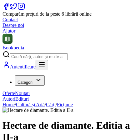
Comparăm prețuri de la peste 6 librării online
Contact
Despre noi
Ajutor
Bookpedia
Autentificare
Categorii
Oferte
Noutati
Autori
Edituri
Home
/
Cultură și Artă
/
Cărți
/
Ficțiune
Hectare de diamante. Editia a
II-a