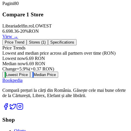
Pagini
80
Compare
1
Store
Librariadelfin.ro
LOWEST
6.69
8.36
-
20
%
RON
View →
Price Trend
Stores (
1
)
Specifications
Price Trends
Lowest and median price across all partners over time
(RON)
Lowest now
6.69
RON
Median now
6.69
RON
Change
+
5.9
%
(
+
0.37
RON
)
Lowest Price
Median Price
Bookpedia
Compară prețuri la cărți din România. Găsește cele mai bune oferte
de la Cărturești, Librex, Elefant și alte librării.
Facebook
Twitter
Instagram
Shop
Oferte