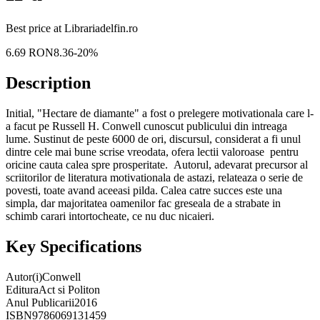
Best price at
Librariadelfin.ro
6.69
RON
8.36
-
20
%
Description
Initial, "Hectare de diamante" a fost o prelegere motivationala care l-
a facut pe Russell H. Conwell cunoscut publicului din intreaga
lume. Sustinut de peste 6000 de ori, discursul, considerat a fi unul
dintre cele mai bune scrise vreodata, ofera lectii valoroase pentru
oricine cauta calea spre prosperitate. Autorul, adevarat precursor al
scriitorilor de literatura motivationala de astazi, relateaza o serie de
povesti, toate avand aceeasi pilda. Calea catre succes este una
simpla, dar majoritatea oamenilor fac greseala de a strabate in
schimb carari intortocheate, ce nu duc nicaieri.
Key Specifications
Autor(i)
Conwell
Editura
Act si Politon
Anul Publicarii
2016
ISBN
9786069131459