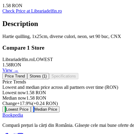
1.58
RON
Check Price at
Librariadelfin.ro
Description
Hartie quilling, 1x25cm, diverse culori, neon, set 90 buc, CNX
Compare
1
Store
Librariadelfin.ro
LOWEST
1.58
RON
View →
Price Trend
Stores (
1
)
Specifications
Price Trends
Lowest and median price across all partners over time
(RON)
Lowest now
1.58
RON
Median now
1.58
RON
Change
+
17.9
%
(
+
0.24
RON
)
Lowest Price
Median Price
Bookpedia
Compară prețuri la cărți din România. Găsește cele mai bune oferte de la