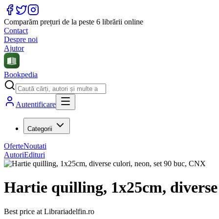
Comparăm prețuri de la peste 6 librării online
Contact
Despre noi
Ajutor
Bookpedia
Autentificare
Categorii
Oferte
Noutati
Autori
Edituri
Hartie quilling, 1x25cm, diverse
Best price at
Librariadelfin.ro