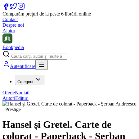
Comparăm prețuri de la peste 6 librării online
Contact
Despre noi
Ajutor
Bookpedia
Autentificare
Categorii
Oferte
Noutati
Autori
Edituri
Hansel și Gretel. Carte de
colorat - Paperback - Şerban