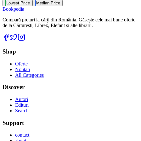
Lowest Price
Median Price
Bookpedia
Compară prețuri la cărți din România. Găsește cele mai bune oferte
de la Cărturești, Librex, Elefant și alte librării.
Facebook
Twitter
Instagram
Shop
Oferte
Noutati
All Categories
Discover
Autori
Edituri
Search
Support
contact
about