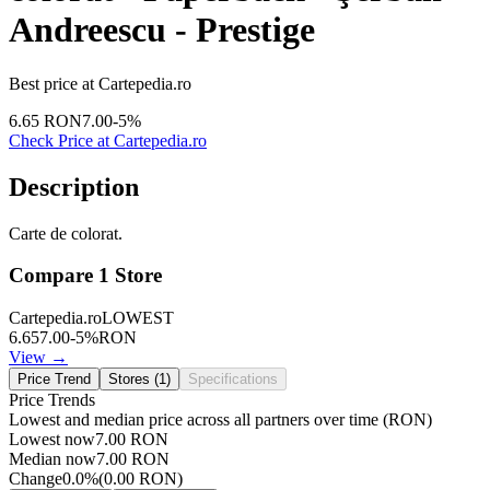
Andreescu - Prestige
Best price at
Cartepedia.ro
6.65
RON
7.00
-
5
%
Check Price at
Cartepedia.ro
Description
Carte de colorat.
Compare
1
Store
Cartepedia.ro
LOWEST
6.65
7.00
-
5
%
RON
View →
Price Trend
Stores (
1
)
Specifications
Price Trends
Lowest and median price across all partners over time
(RON)
Lowest now
7.00
RON
Median now
7.00
RON
Change
0.0
%
(
0.00
RON
)