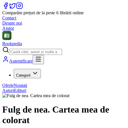
Comparăm prețuri de la peste 6 librării online
Contact
Despre noi
Ajutor
Bookpedia
Autentificare
Categorii
Oferte
Noutati
Autori
Edituri
Fulg de nea. Cartea mea de
colorat