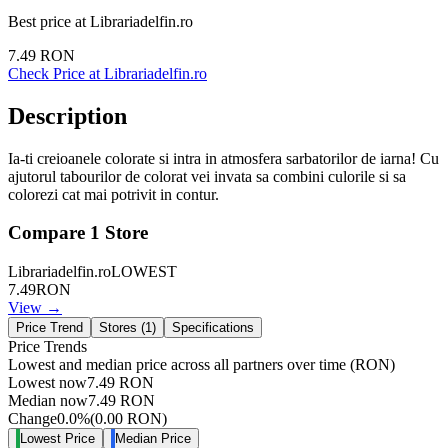
Best price at
Librariadelfin.ro
7.49
RON
Check Price at
Librariadelfin.ro
Description
Ia-ti creioanele colorate si intra in atmosfera sarbatorilor de iarna! Cu
ajutorul tabourilor de colorat vei invata sa combini culorile si sa
colorezi cat mai potrivit in contur.
Compare
1
Store
Librariadelfin.ro
LOWEST
7.49
RON
View →
Price Trend
Stores (
1
)
Specifications
Price Trends
Lowest and median price across all partners over time
(RON)
Lowest now
7.49
RON
Median now
7.49
RON
Change
0.0
%
(
0.00
RON
)
Lowest Price
Median Price