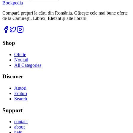
Bookpedia
Compară prețuri la cărți din România. Găsește cele mai bune oferte
de la Cărturești, Librex, Elefant și alte librării.
Facebook
Twitter
Instagram
Shop
Oferte
Noutati
All Categories
Discover
Autori
Edituri
Search
Support
contact
about
help