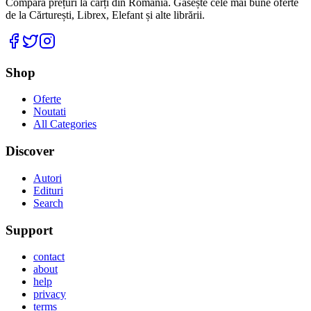
Compară prețuri la cărți din România. Găsește cele mai bune oferte
de la Cărturești, Librex, Elefant și alte librării.
Facebook
Twitter
Instagram
Shop
Oferte
Noutati
All Categories
Discover
Autori
Edituri
Search
Support
contact
about
help
privacy
terms