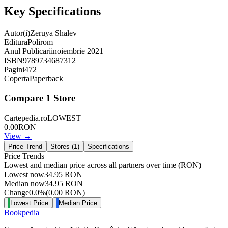
Key Specifications
Autor(i)
Zeruya Shalev
Editura
Polirom
Anul Publicarii
noiembrie 2021
ISBN
9789734687312
Pagini
472
Coperta
Paperback
Compare
1
Store
Cartepedia.ro
LOWEST
0.00
RON
View →
Price Trend
Stores (
1
)
Specifications
Price Trends
Lowest and median price across all partners over time
(RON)
Lowest now
34.95
RON
Median now
34.95
RON
Change
0.0
%
(
0.00
RON
)
Lowest Price
Median Price
Bookpedia