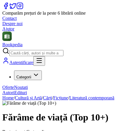
Comparăm prețuri de la peste 6 librării online
Contact
Despre noi
Ajutor
Bookpedia
Autentificare
Categorii
Oferte
Noutati
Autori
Edituri
Home
/
Cultură și Artă
/
Cărți
/
Ficțiune
/
Literatură contemporană
Fărâme de viață (Top 10+)