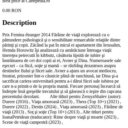
Best price at
Cartepedia.ro
0.00
RON
Description
Prix Femina étranger 2014 Fărâme de viaţă explorează cu o
pătrundere psihologică şi o sensibilitate remarcabile relaţiile dintre
părinţi şi copii. Zăcând la pat în micul ei apartament din Ierusalim,
Hemda Horowitz îşi analizează cu amărăciune întreaga viaţă:
tinereţea petrecută în kibbutz, căsătoria lipsită de iubire şi
înstrăinarea de cei doi copii ai ei, Avner şi Dina. Numeroasele sale
eşecuri – ca fiică, soţie şi mamă – se răsfrâng dezastruos asupra
destinelor fiului şi fiicei sale. Avner a ajuns un avocat mediocru,
frustrat, prizonier într-o căsnicie plină de ranchiună, iar Dina şi-a
sacrificat cariera universitară pentru a-i dărui fiicei sale iubirea pe
care n-a primit-o de la propria mamă. Fiecare personaj încearcă să
îndrepte însă greşelile trecutului şi să găsească o ieşire din capcana
prezentului dezolant. Alte titluri pentru ZeruyaShalev (autor):
Durere (2016) , Viaţa amoroasă (2023) , Thera (Top 10+) (2021) ,
Durere (2022) , Destin (2024) , Viaţa amoroasă (2023) , Fărâme de
viaţă (2013) , Soţ şi soţie (Top 10+) (2013) , Alte titluri pentru
IoanaPetridean (traducator): Rime despre viaţă şi moarte (2023) ,
Scene de viaţă campestră (2023) ,