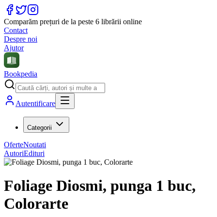
Comparăm prețuri de la peste 6 librării online
Contact
Despre noi
Ajutor
Bookpedia
Autentificare
Categorii
Oferte
Noutati
Autori
Edituri
Foliage Diosmi, punga 1 buc,
Colorarte