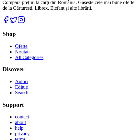
Compară prețuri la cărți din România. Găsește cele mai bune oferte
de la Cărturești, Librex, Elefant și alte librării.
Facebook
Twitter
Instagram
Shop
Oferte
Noutati
All Categories
Discover
Autori
Edituri
Search
Support
contact
about
help
privacy
terms