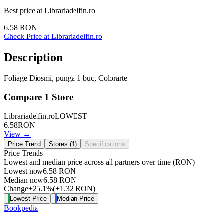
Best price at
Librariadelfin.ro
6.58
RON
Check Price at
Librariadelfin.ro
Description
Foliage Diosmi, punga 1 buc, Colorarte
Compare
1
Store
Librariadelfin.ro
LOWEST
6.58
RON
View →
Price Trend
Stores (
1
)
Specifications
Price Trends
Lowest and median price across all partners over time
(RON)
Lowest now
6.58
RON
Median now
6.58
RON
Change
+
25.1
%
(
+
1.32
RON
)
Lowest Price
Median Price
Bookpedia