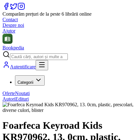
Comparăm prețuri de la peste 6 librării online
Contact
Despre noi
Ajutor
Bookpedia
Autentificare
Categorii
Oferte
Noutati
Autori
Edituri
Foarfeca Keyroad Kids
KR970962, 13. 0cm, plastic,