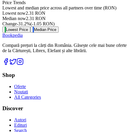
Price Trends
Lowest and median price across all partners over time
(RON)
Lowest now
2.31
RON
Median now
2.31
RON
Change
-31.2
%
(
-1.05
RON
)
Lowest Price
Median Price
Bookpedia
Compară prețuri la cărți din România. Găsește cele mai bune oferte
de la Cărturești, Librex, Elefant și alte librării.
Facebook
Twitter
Instagram
Shop
Oferte
Noutati
All Categories
Discover
Autori
Edituri
Search