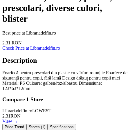
prescolari, diverse culori,
blister
Best price at
Librariadelfin.ro
2.31
RON
Check Price at
Librariadelfin.ro
Description
Foarfecă pentru preșcolari din plastic cu vârfuri rotunjite Foarfece de
siguranță pentru copii, fără lamă Design drăguț pentru copii mici
Material: PS Culoare: galben/roz/albastru Dimensiune:
123*63*12mm
Compare
1
Store
Librariadelfin.ro
LOWEST
2.31
RON
View →
Price Trend
Stores (
1
)
Specifications