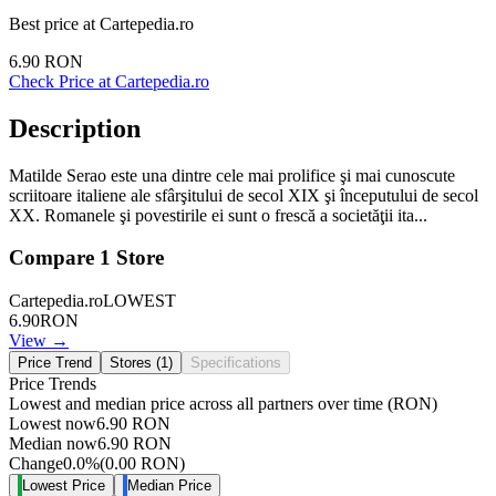
Best price at
Cartepedia.ro
6.90
RON
Check Price at
Cartepedia.ro
Description
Matilde Serao este una dintre cele mai prolifice şi mai cunoscute
scriitoare italiene ale sfârşitului de secol XIX şi începutului de secol
XX. Romanele şi povestirile ei sunt o frescă a societăţii ita...
Compare
1
Store
Cartepedia.ro
LOWEST
6.90
RON
View →
Price Trend
Stores (
1
)
Specifications
Price Trends
Lowest and median price across all partners over time
(RON)
Lowest now
6.90
RON
Median now
6.90
RON
Change
0.0
%
(
0.00
RON
)
Lowest Price
Median Price