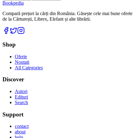
Bookpedia
Compară prețuri la cărți din România. Găsește cele mai bune oferte
de la Cărturești, Librex, Elefant și alte librării.
Facebook
Twitter
Instagram
Shop
Oferte
Noutati
All Categories
Discover
Autori
Edituri
Search
Support
contact
about
help