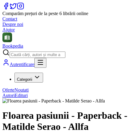
Comparăm prețuri de la peste 6 librării online
Contact
Despre noi
Ajutor
Bookpedia
Autentificare
Categorii
Oferte
Noutati
Autori
Edituri
Floarea pasiunii - Paperback -
Matilde Serao - Allfa