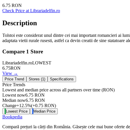
6.75
RON
Check Price at
Librariadelfin.ro
Description
Tolstoi este considerat unul dintre cei mai important romancieri ai lumii
adaptata vietii rurale rusesti, astfel ca devin creatii de sine statatoare a
Compare
1
Store
Librariadelfin.ro
LOWEST
6.75
RON
View →
Price Trend
Stores (
1
)
Specifications
Price Trends
Lowest and median price across all partners over time
(RON)
Lowest now
6.75
RON
Median now
6.75
RON
Change
+
12.5
%
(
+
0.75
RON
)
Lowest Price
Median Price
Bookpedia
Compară prețuri la cărți din România. Găsește cele mai bune oferte de la