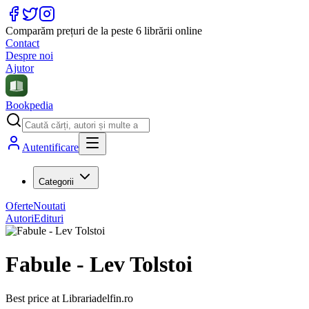
Comparăm prețuri de la peste 6 librării online
Contact
Despre noi
Ajutor
Bookpedia
Autentificare
Categorii
Oferte
Noutati
Autori
Edituri
Fabule - Lev Tolstoi
Best price at
Librariadelfin.ro