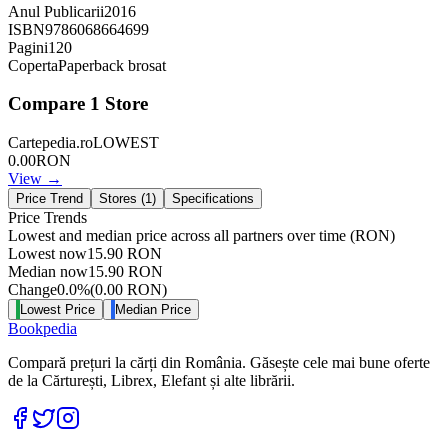
Anul Publicarii
2016
ISBN
9786068664699
Pagini
120
Coperta
Paperback brosat
Compare
1
Store
Cartepedia.ro
LOWEST
0.00
RON
View →
Price Trend
Stores (
1
)
Specifications
Price Trends
Lowest and median price across all partners over time
(RON)
Lowest now
15.90
RON
Median now
15.90
RON
Change
0.0
%
(
0.00
RON
)
Lowest Price
Median Price
Bookpedia
Compară prețuri la cărți din România. Găsește cele mai bune oferte
de la Cărturești, Librex, Elefant și alte librării.
Facebook
Twitter
Instagram