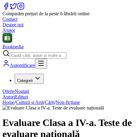
Comparăm prețuri de la peste 6 librării online
Contact
Despre noi
Ajutor
Bookpedia
Autentificare
Categorii
Oferte
Noutati
Autori
Edituri
Home
/
Cultură și Artă
/
Cărți
/
Non-ficțiune
Evaluare Clasa a IV-a. Teste de
evaluare națională