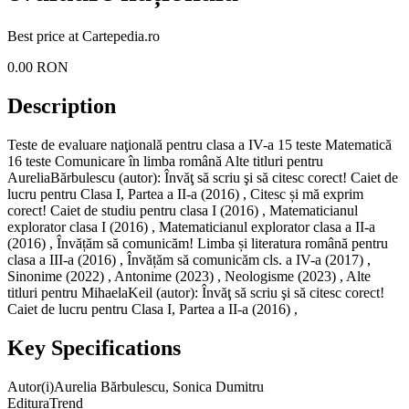
Best price at
Cartepedia.ro
0.00
RON
Description
Teste de evaluare naţională pentru clasa a IV-a 15 teste Matematică
16 teste Comunicare în limba română Alte titluri pentru
AureliaBărbulescu (autor): Învăţ să scriu şi să citesc corect! Caiet de
lucru pentru Clasa I, Partea a II-a (2016) , Citesc și mă exprim
corect! Caiet de studiu pentru clasa I (2016) , Matematicianul
explorator clasa I (2016) , Matematicianul explorator clasa a II-a
(2016) , Învățăm să comunicăm! Limba și literatura română pentru
clasa a III-a (2016) , Învățăm să comunicăm cls. a IV-a (2017) ,
Sinonime (2022) , Antonime (2023) , Neologisme (2023) , Alte
titluri pentru MihaelaKeil (autor): Învăţ să scriu şi să citesc corect!
Caiet de lucru pentru Clasa I, Partea a II-a (2016) ,
Key Specifications
Autor(i)
Aurelia Bărbulescu, Sonica Dumitru
Editura
Trend