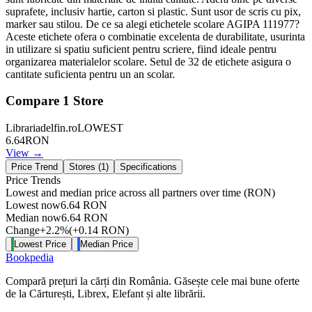
suprafete, inclusiv hartie, carton si plastic. Sunt usor de scris cu pix,
marker sau stilou. De ce sa alegi etichetele scolare AGIPA 111977?
Aceste etichete ofera o combinatie excelenta de durabilitate, usurinta
in utilizare si spatiu suficient pentru scriere, fiind ideale pentru
organizarea materialelor scolare. Setul de 32 de etichete asigura o
cantitate suficienta pentru un an scolar.
Compare
1
Store
Librariadelfin.ro
LOWEST
6.64
RON
View →
Price Trend
Stores (
1
)
Specifications
Price Trends
Lowest and median price across all partners over time
(RON)
Lowest now
6.64
RON
Median now
6.64
RON
Change
+
2.2
%
(
+
0.14
RON
)
Lowest Price
Median Price
Bookpedia
Compară prețuri la cărți din România. Găsește cele mai bune oferte
de la Cărturești, Librex, Elefant și alte librării.