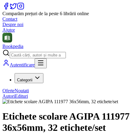
Comparăm prețuri de la peste 6 librării online
Contact
Despre noi
Ajutor
Bookpedia
Autentificare
Categorii
Oferte
Noutati
Autori
Edituri
Etichete scolare AGIPA 111977
36x56mm, 32 etichete/set