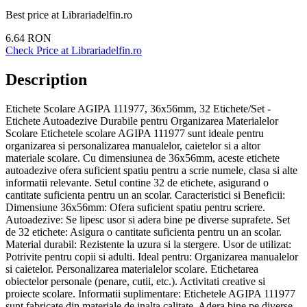
Best price at
Librariadelfin.ro
6.64
RON
Check Price at
Librariadelfin.ro
Description
Etichete Scolare AGIPA 111977, 36x56mm, 32 Etichete/Set -
Etichete Autoadezive Durabile pentru Organizarea Materialelor
Scolare Etichetele scolare AGIPA 111977 sunt ideale pentru
organizarea si personalizarea manualelor, caietelor si a altor
materiale scolare. Cu dimensiunea de 36x56mm, aceste etichete
autoadezive ofera suficient spatiu pentru a scrie numele, clasa si alte
informatii relevante. Setul contine 32 de etichete, asigurand o
cantitate suficienta pentru un an scolar. Caracteristici si Beneficii:
Dimensiune 36x56mm: Ofera suficient spatiu pentru scriere.
Autoadezive: Se lipesc usor si adera bine pe diverse suprafete. Set
de 32 etichete: Asigura o cantitate suficienta pentru un an scolar.
Material durabil: Rezistente la uzura si la stergere. Usor de utilizat:
Potrivite pentru copii si adulti. Ideal pentru: Organizarea manualelor
si caietelor. Personalizarea materialelor scolare. Etichetarea
obiectelor personale (penare, cutii, etc.). Activitati creative si
proiecte scolare. Informatii suplimentare: Etichetele AGIPA 111977
sunt fabricate din materiale de inalta calitate. Adera bine pe diverse