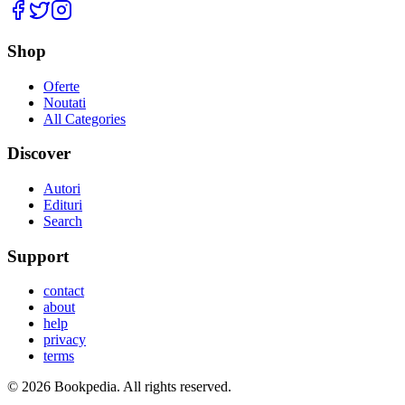
Facebook
Twitter
Instagram
Shop
Oferte
Noutati
All Categories
Discover
Autori
Edituri
Search
Support
contact
about
help
privacy
terms
©
2026
Bookpedia
. All rights reserved.