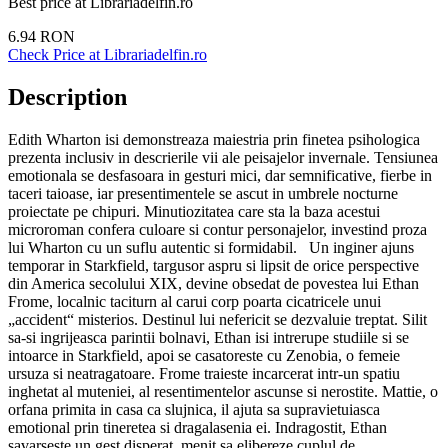
Best price at
Librariadelfin.ro
6.94
RON
Check Price at
Librariadelfin.ro
Description
Edith Wharton isi demonstreaza maiestria prin finetea psihologica
prezenta inclusiv in descrierile vii ale peisajelor invernale. Tensiunea
emotionala se desfasoara in gesturi mici, dar semnificative, fierbe in
taceri taioase, iar presentimentele se ascut in umbrele nocturne
proiectate pe chipuri. Minutiozitatea care sta la baza acestui
microroman confera culoare si contur personajelor, investind proza
lui Wharton cu un suflu autentic si formidabil. Un inginer ajuns
temporar in Starkfield, targusor aspru si lipsit de orice perspective
din America secolului XIX, devine obsedat de povestea lui Ethan
Frome, localnic taciturn al carui corp poarta cicatricele unui
„accident“ misterios. Destinul lui nefericit se dezvaluie treptat. Silit
sa-si ingrijeasca parintii bolnavi, Ethan isi intrerupe studiile si se
intoarce in Starkfield, apoi se casatoreste cu Zenobia, o femeie
ursuza si neatragatoare. Frome traieste incarcerat intr-un spatiu
inghetat al muteniei, al resentimentelor ascunse si nerostite. Mattie, o
orfana primita in casa ca slujnica, il ajuta sa supravietuiasca
emotional prin tineretea si dragalasenia ei. Indragostit, Ethan
savarseste un gest disperat, menit sa elibereze cuplul de