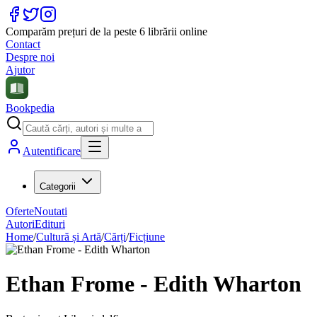
Comparăm prețuri de la peste 6 librării online
Contact
Despre noi
Ajutor
Bookpedia
Autentificare
Categorii
Oferte
Noutati
Autori
Edituri
Home
/
Cultură și Artă
/
Cărți
/
Ficțiune
Ethan Frome - Edith Wharton