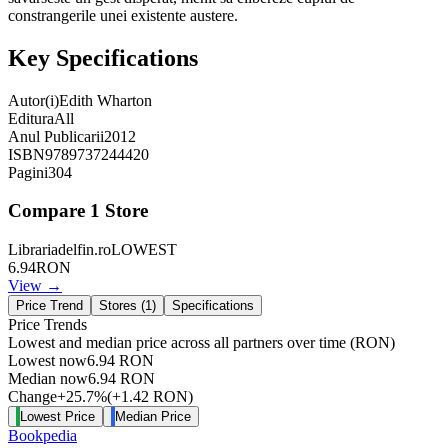
constrangerile unei existente austere.
Key Specifications
Autor(i)
Edith Wharton
Editura
All
Anul Publicarii
2012
ISBN
9789737244420
Pagini
304
Compare
1
Store
Librariadelfin.ro
LOWEST
6.94
RON
View →
Price Trend
Stores (
1
)
Specifications
Price Trends
Lowest and median price across all partners over time
(RON)
Lowest now
6.94
RON
Median now
6.94
RON
Change
+
25.7
%
(
+
1.42
RON
)
Lowest Price
Median Price
Bookpedia