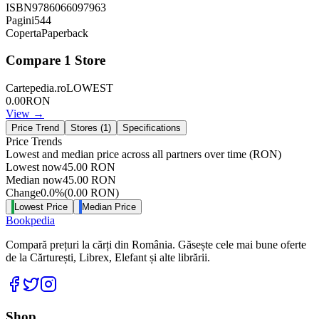
ISBN
9786066097963
Pagini
544
Coperta
Paperback
Compare
1
Store
Cartepedia.ro
LOWEST
0.00
RON
View →
Price Trend
Stores (
1
)
Specifications
Price Trends
Lowest and median price across all partners over time
(RON)
Lowest now
45.00
RON
Median now
45.00
RON
Change
0.0
%
(
0.00
RON
)
Lowest Price
Median Price
Bookpedia
Compară prețuri la cărți din România. Găsește cele mai bune oferte
de la Cărturești, Librex, Elefant și alte librării.
Facebook
Twitter
Instagram
Shop