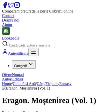
Comparăm prețuri de la peste 6 librării online
Contact
Despre noi
Ajutor
Bookpedia
Autentificare
Categorii
Oferte
Noutati
Autori
Edituri
Home
/
Cultură și Artă
/
Cărți
/
Ficțiune
/
Fantasy
Eragon. Moștenirea (Vol. 1)