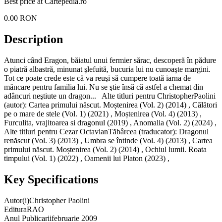
Best price at
Cartepedia.ro
0.00
RON
Description
Atunci când Eragon, băiatul unui fermier sărac, descoperă în pădure
o piatră albastră, minunat şlefuită, bucuria lui nu cunoaşte margini.
Tot ce poate crede este că va reuşi să cumpere toată iarna de
mâncare pentru familia lui. Nu se ştie însă că astfel a chemat din
adâncuri neştiute un dragon... Alte titluri pentru ChristopherPaolini
(autor): Cartea primului născut. Moștenirea (Vol. 2) (2014) , Călători
pe o mare de stele (Vol. 1) (2021) , Moștenirea (Vol. 4) (2013) ,
Furculita, vrajitoarea si dragonul (2019) , Anomalia (Vol. 2) (2024) ,
Alte titluri pentru Cezar OctavianTăbârcea (traducator): Dragonul
renăscut (Vol. 3) (2013) , Umbra se întinde (Vol. 4) (2013) , Cartea
primului născut. Moștenirea (Vol. 2) (2014) , Ochiul lumii. Roata
timpului (Vol. 1) (2022) , Oamenii lui Platon (2023) ,
Key Specifications
Autor(i)
Christopher Paolini
Editura
RAO
Anul Publicarii
februarie 2009