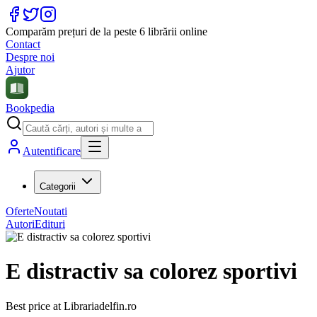
Comparăm prețuri de la peste 6 librării online
Contact
Despre noi
Ajutor
Bookpedia
Autentificare
Categorii
Oferte
Noutati
Autori
Edituri
E distractiv sa colorez sportivi
Best price at
Librariadelfin.ro