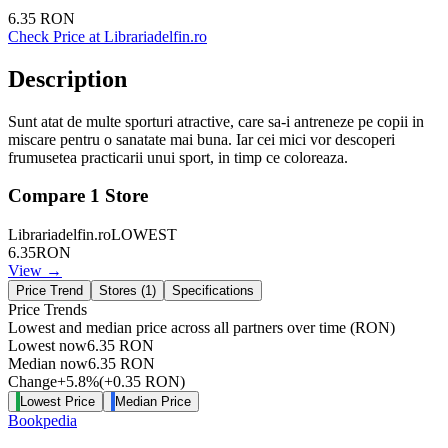
6.35
RON
Check Price at
Librariadelfin.ro
Description
Sunt atat de multe sporturi atractive, care sa-i antreneze pe copii in
miscare pentru o sanatate mai buna. Iar cei mici vor descoperi
frumusetea practicarii unui sport, in timp ce coloreaza.
Compare
1
Store
Librariadelfin.ro
LOWEST
6.35
RON
View →
Price Trend
Stores (
1
)
Specifications
Price Trends
Lowest and median price across all partners over time
(RON)
Lowest now
6.35
RON
Median now
6.35
RON
Change
+
5.8
%
(
+
0.35
RON
)
Lowest Price
Median Price
Bookpedia