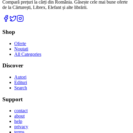
Compară prețuri la cărți din România. Găsește cele mai bune oferte
de la Cărturești, Librex, Elefant și alte librării.
Facebook
Twitter
Instagram
Shop
Oferte
Noutati
All Categories
Discover
Autori
Edituri
Search
Support
contact
about
help
privacy
terms