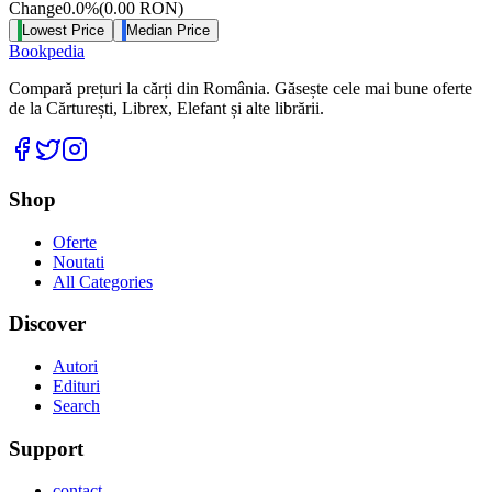
Change
0.0
%
(
0.00
RON
)
Lowest Price
Median Price
Bookpedia
Compară prețuri la cărți din România. Găsește cele mai bune oferte
de la Cărturești, Librex, Elefant și alte librării.
Facebook
Twitter
Instagram
Shop
Oferte
Noutati
All Categories
Discover
Autori
Edituri
Search
Support
contact