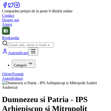
Comparăm prețuri de la peste 6 librării online
Contact
Despre noi
Ajutor
Bookpedia
Autentificare
Categorii
Oferte
Noutati
Autori
Edituri
Dumnezeu si Patria - IPS
Arhiepiscop si Mitropolit