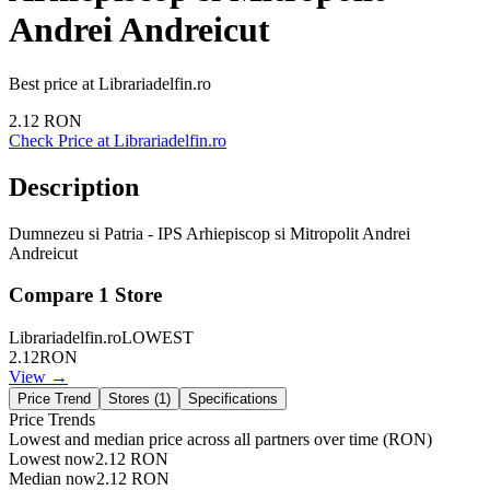
Andrei Andreicut
Best price at
Librariadelfin.ro
2.12
RON
Check Price at
Librariadelfin.ro
Description
Dumnezeu si Patria - IPS Arhiepiscop si Mitropolit Andrei
Andreicut
Compare
1
Store
Librariadelfin.ro
LOWEST
2.12
RON
View →
Price Trend
Stores (
1
)
Specifications
Price Trends
Lowest and median price across all partners over time
(RON)
Lowest now
2.12
RON
Median now
2.12
RON