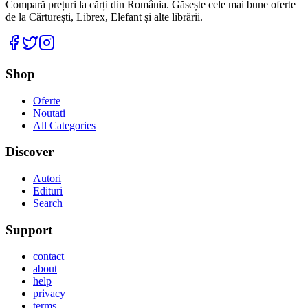
Compară prețuri la cărți din România. Găsește cele mai bune oferte
de la Cărturești, Librex, Elefant și alte librării.
Facebook
Twitter
Instagram
Shop
Oferte
Noutati
All Categories
Discover
Autori
Edituri
Search
Support
contact
about
help
privacy
terms