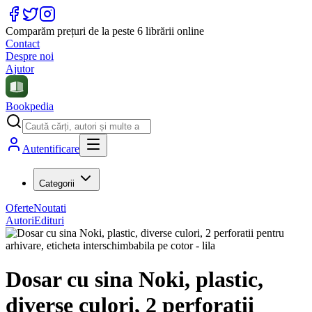
Comparăm prețuri de la peste 6 librării online
Contact
Despre noi
Ajutor
Bookpedia
Autentificare
Categorii
Oferte
Noutati
Autori
Edituri
Dosar cu sina Noki, plastic,
diverse culori, 2 perforatii