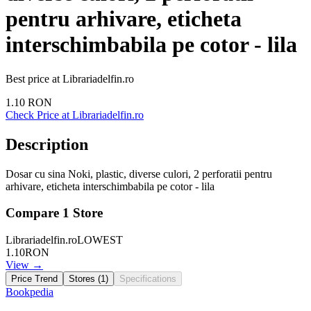
pentru arhivare, eticheta
interschimbabila pe cotor - lila
Best price at
Librariadelfin.ro
1.10
RON
Check Price at
Librariadelfin.ro
Description
Dosar cu sina Noki, plastic, diverse culori, 2 perforatii pentru
arhivare, eticheta interschimbabila pe cotor - lila
Compare
1
Store
Librariadelfin.ro
LOWEST
1.10
RON
View →
Price Trend
Stores (
1
)
Specifications
Bookpedia