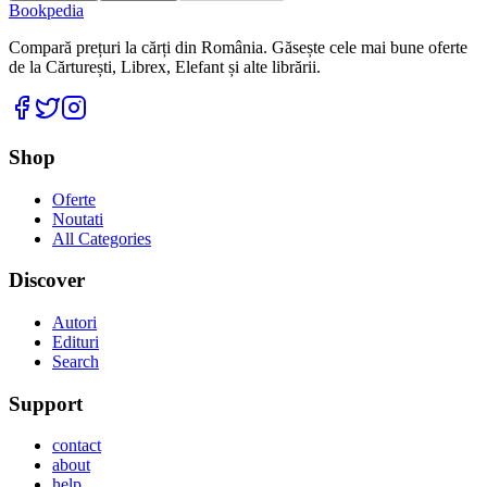
Bookpedia
Compară prețuri la cărți din România. Găsește cele mai bune oferte
de la Cărturești, Librex, Elefant și alte librării.
Facebook
Twitter
Instagram
Shop
Oferte
Noutati
All Categories
Discover
Autori
Edituri
Search
Support
contact
about
help