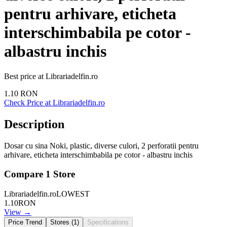
pentru arhivare, eticheta
interschimbabila pe cotor -
albastru inchis
Best price at
Librariadelfin.ro
1.10
RON
Check Price at
Librariadelfin.ro
Description
Dosar cu sina Noki, plastic, diverse culori, 2 perforatii pentru
arhivare, eticheta interschimbabila pe cotor - albastru inchis
Compare
1
Store
Librariadelfin.ro
LOWEST
1.10
RON
View →
Price Trend
Stores (
1
)
Specifications