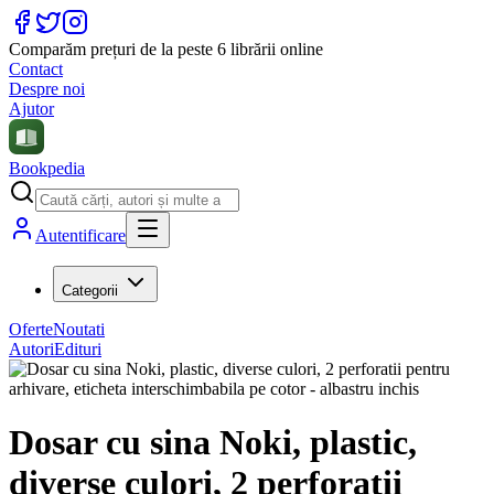
Comparăm prețuri de la peste 6 librării online
Contact
Despre noi
Ajutor
Bookpedia
Autentificare
Categorii
Oferte
Noutati
Autori
Edituri
Dosar cu sina Noki, plastic,
diverse culori, 2 perforatii