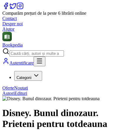
Comparăm prețuri de la peste 6 librării online
Contact
Despre noi
Ajutor
Bookpedia
Autentificare
Categorii
Oferte
Noutati
Autori
Edituri
Disney. Bunul dinozaur.
Prieteni pentru totdeauna