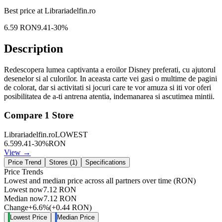
Best price at
Librariadelfin.ro
6.59
RON
9.41
-
30
%
Description
Redescopera lumea captivanta a eroilor Disney preferati, cu ajutorul
desenelor si al culorilor. In aceasta carte vei gasi o multime de pagini
de colorat, dar si activitati si jocuri care te vor amuza si iti vor oferi
posibilitatea de a-ti antrena atentia, indemanarea si ascutimea mintii.
Compare
1
Store
Librariadelfin.ro
LOWEST
6.59
9.41
-
30
%
RON
View →
Price Trend
Stores (
1
)
Specifications
Price Trends
Lowest and median price across all partners over time
(RON)
Lowest now
7.12
RON
Median now
7.12
RON
Change
+
6.6
%
(
+
0.44
RON
)
Lowest Price
Median Price