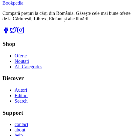
Bookpedia
Compară prețuri la cărți din România. Găsește cele mai bune oferte
de la Cărturești, Librex, Elefant și alte librării.
Facebook
Twitter
Instagram
Shop
Oferte
Noutati
All Categories
Discover
Autori
Edituri
Search
Support
contact
about
help