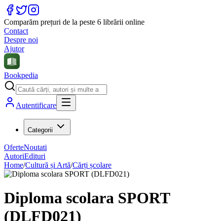
Comparăm prețuri de la peste 6 librării online
Contact
Despre noi
Ajutor
Bookpedia
Autentificare
Categorii
Oferte
Noutati
Autori
Edituri
Home
/
Cultură și Artă
/
Cărți școlare
Diploma scolara SPORT
(DLFD021)