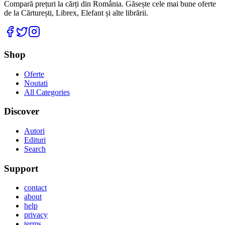
Compară prețuri la cărți din România. Găsește cele mai bune oferte
de la Cărturești, Librex, Elefant și alte librării.
Facebook
Twitter
Instagram
Shop
Oferte
Noutati
All Categories
Discover
Autori
Edituri
Search
Support
contact
about
help
privacy
terms