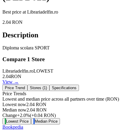
Best price at
Librariadelfin.ro
2.04
RON
Description
Diploma scolara SPORT
Compare
1
Store
Librariadelfin.ro
LOWEST
2.04
RON
View →
Price Trend
Stores (
1
)
Specifications
Price Trends
Lowest and median price across all partners over time
(RON)
Lowest now
2.04
RON
Median now
2.04
RON
Change
+
2.0
%
(
+
0.04
RON
)
Lowest Price
Median Price
Bookpedia