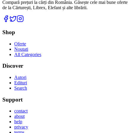
Compară prețuri la cărți din România. Găsește cele mai bune oferte
de la Cărturești, Librex, Elefant și alte librării.
Facebook
Twitter
Instagram
Shop
Oferte
Noutati
All Categories
Discover
Autori
Edituri
Search
Support
contact
about
help
privacy
terms