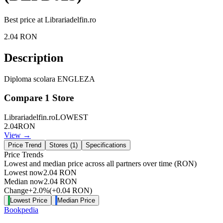
Best price at
Librariadelfin.ro
2.04
RON
Description
Diploma scolara ENGLEZA
Compare
1
Store
Librariadelfin.ro
LOWEST
2.04
RON
View →
Price Trend
Stores (
1
)
Specifications
Price Trends
Lowest and median price across all partners over time
(RON)
Lowest now
2.04
RON
Median now
2.04
RON
Change
+
2.0
%
(
+
0.04
RON
)
Lowest Price
Median Price
Bookpedia