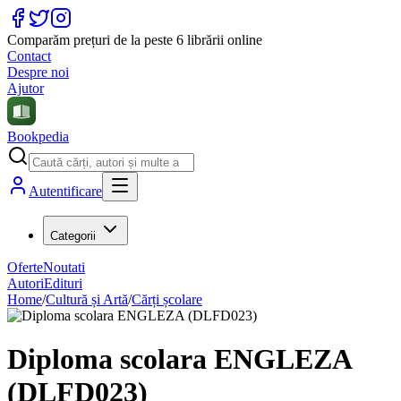
Comparăm prețuri de la peste 6 librării online
Contact
Despre noi
Ajutor
Bookpedia
Autentificare
Categorii
Oferte
Noutati
Autori
Edituri
Home
/
Cultură și Artă
/
Cărți școlare
Diploma scolara ENGLEZA
(DLFD023)