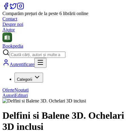
Comparăm prețuri de la peste 6 librării online
Contact
Despre noi
Ajutor
Bookpedia
Autentificare
Categorii
Oferte
Noutati
Autori
Edituri
Delfini si Balene 3D. Ochelari
3D inclusi