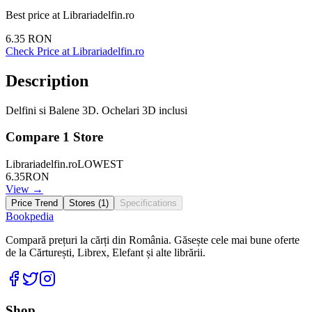
Best price at
Librariadelfin.ro
6.35
RON
Check Price at
Librariadelfin.ro
Description
Delfini si Balene 3D. Ochelari 3D inclusi
Compare
1
Store
Librariadelfin.ro
LOWEST
6.35
RON
View →
Price Trend
Stores (
1
)
Specifications
Bookpedia
Compară prețuri la cărți din România. Găsește cele mai bune oferte
de la Cărturești, Librex, Elefant și alte librării.
Facebook
Twitter
Instagram
Shop