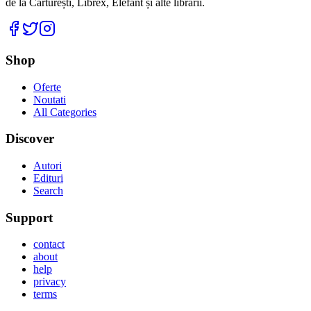
de la Cărturești, Librex, Elefant și alte librării.
Facebook
Twitter
Instagram
Shop
Oferte
Noutati
All Categories
Discover
Autori
Edituri
Search
Support
contact
about
help
privacy
terms