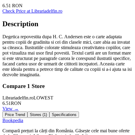
6.51
RON
Check Price at
Librariadelfin.ro
Description
Degetica repovestita dupa H. C. Andersen este o carte adaptata
pentru copiii de gradinita si cei din clasele mici, care abia au invatat
sa citeasca. Ilustratiile colorate stimuleaza creativitatea copiilor, care
pot vizualiza mai usor firul povestii. Textul cartii are un format mare
si este structurat pe paragrafe carora le corespund ilustratii specifice,
facand cartea usor de urmarit de cititorii incepatori. Aceasta carte
este ideala pentru a petrece timp de calitate cu copiii si a-i ajuta sa isi
dezvolte imaginatia.
Compare
1
Store
Librariadelfin.ro
LOWEST
6.51
RON
View →
Price Trend
Stores (
1
)
Specifications
Bookpedia
Compară prețuri la cărți din România. Găsește cele mai bune oferte