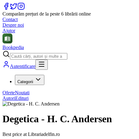
Comparăm prețuri de la peste 6 librării online
Contact
Despre noi
Ajutor
Bookpedia
Autentificare
Categorii
Oferte
Noutati
Autori
Edituri
Degetica - H. C. Andersen
Best price at
Librariadelfin.ro