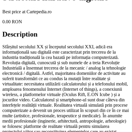
Best price at
Cartepedia.ro
0.00
RON
Description
Sfârșitul secolului XX și începutul secolului XXI, adică era
informațională sau digitală este caracterizat prin trecerea de la
industria tradițională la cea bazată pe informația computerizată.
Revoluția digitală, cunoscută și sub numele de a treia Revoluție
Industrială a însemnat trecerea de la mecanic / analog la tehnologie
electronică / digitală. Astfel, majoritatea domeniilor de activitate au
suferit transformări ce au condus la mutații între realitate și
virtualitate: necesitatea utilizării calculatorului și a telefonului mobil,
amploarea fenomenului Internet (Internet of things), a conexiunii
wireless, a platformelor virtuale (Oculus Rift, E.ON Icube ) și a
jocurilor video. Calculatorul și smartphone-ul sunt doar câteva din
interfețele realității virtuale. Realitatea virtuală simulată prin procese
computerizate a devenit un proces utilizat în scopuri din ce în ce mai
multe (artistice, profesionale, terapeutice și medicale). În anumite
medii profesionale (inginerie, arhitectură, antropologie, arheologie)
se folosesc platforme de realitate virtuală pentru simularea
proiectului viitor sau reconstituirea elementelor care au existat,