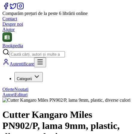
Comparăm prețuri de la peste 6 librării online
Contact
Despre noi
Ajutor
Bookpedia
Autentificare
Categorii
Oferte
Noutati
Autori
Edituri
Cutter Kangaro Miles
PN902/P, lama 9mm, plastic,