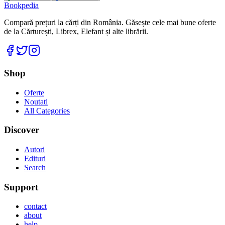
Bookpedia
Compară prețuri la cărți din România. Găsește cele mai bune oferte
de la Cărturești, Librex, Elefant și alte librării.
Facebook
Twitter
Instagram
Shop
Oferte
Noutati
All Categories
Discover
Autori
Edituri
Search
Support
contact
about
help