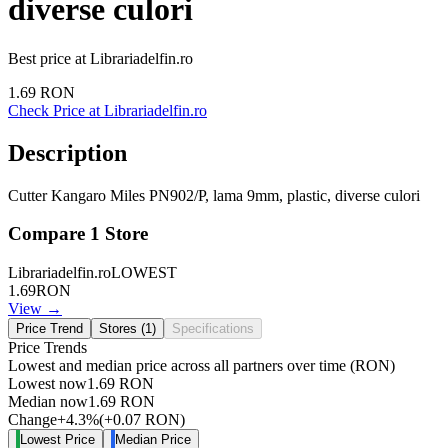
diverse culori
Best price at
Librariadelfin.ro
1.69
RON
Check Price at
Librariadelfin.ro
Description
Cutter Kangaro Miles PN902/P, lama 9mm, plastic, diverse culori
Compare
1
Store
Librariadelfin.ro
LOWEST
1.69
RON
View →
Price Trend
Stores (
1
)
Specifications
Price Trends
Lowest and median price across all partners over time
(RON)
Lowest now
1.69
RON
Median now
1.69
RON
Change
+
4.3
%
(
+
0.07
RON
)
Lowest Price
Median Price