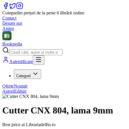
Comparăm prețuri de la peste 6 librării online
Contact
Despre noi
Ajutor
Bookpedia
Autentificare
Categorii
Oferte
Noutati
Autori
Edituri
Cutter CNX 804, lama 9mm
Best price at
Librariadelfin.ro