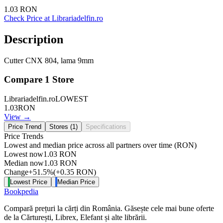
1.03
RON
Check Price at
Librariadelfin.ro
Description
Cutter CNX 804, lama 9mm
Compare
1
Store
Librariadelfin.ro
LOWEST
1.03
RON
View →
Price Trend
Stores (
1
)
Specifications
Price Trends
Lowest and median price across all partners over time
(RON)
Lowest now
1.03
RON
Median now
1.03
RON
Change
+
51.5
%
(
+
0.35
RON
)
Lowest Price
Median Price
Bookpedia
Compară prețuri la cărți din România. Găsește cele mai bune oferte
de la Cărturești, Librex, Elefant și alte librării.