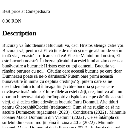
Best price at
Cartepedia.ro
0.00
RON
Description
Bucuraţi-vă întotdeauna! Bucurați-vă, căci Hristos aleargă către voi!
Bucurați-vă, pentru că El vă ţine de mână şi merge alături de voi în
toată viaţa voastră – oricare ar fi ea! El este Mântuitorul nostru, El
este bucuria noastră. În bezna păcatului acestei lumi auzim cereasca
bunăvestire a bucuriei: Hristos este cu toţi oamenii. Bucuria va
rămâne pururea cu noi. Căutăm oare această bucurie pe care doar
Dumnezeu poate să ne-o dăruiască? Pu­tem oare primi această
bunăvestire în inimă cu deplină credinţă? Şi putem oare să ne
deschi­dem întru totul întreaga fiinţă către bucuria şi pacea care
covârșesc toată mintea? Între filele acestei cărți, creștinul va afla nu
doar un binecuvântat ajutor împotriva ispitelor de pe cărările acestei
vieți, ci și calea către adevărata bucurie întru Domnul. Alte titluri
pentru GheorghiţăCiocioi (traducator): Cum să ne rugăm ca să ne
asculte Dumnezeu rugăciunea (2023) , Condotiera (2022) , Minunile
icoanei Maica Domnului din Vladimir (2022) , Ce se întâmplă cu
sufletul din ceasul morţii până în ziua a 40-a (2022) , Minunile
icoanei. Maica Domnului de la Poceaev (2022) , Judecata de apoi.