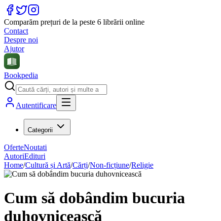
Comparăm prețuri de la peste 6 librării online
Contact
Despre noi
Ajutor
Bookpedia
Autentificare
Categorii
Oferte
Noutati
Autori
Edituri
Home
/
Cultură și Artă
/
Cărți
/
Non-ficțiune
/
Religie
Cum să dobândim bucuria
duhovnicească