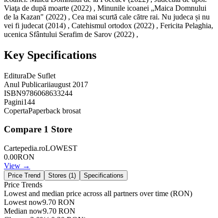
Viaţa de după moarte (2022) , Minunile icoanei „Maica Domnului
de la Kazan" (2022) , Cea mai scurtă cale către rai. Nu judeca și nu
vei fi judecat (2014) , Catehismul ortodox (2022) , Fericita Pelaghia,
ucenica Sfântului Serafim de Sarov (2022) ,
Key Specifications
Editura
De Suflet
Anul Publicarii
august 2017
ISBN
9786068633244
Pagini
144
Coperta
Paperback brosat
Compare
1
Store
Cartepedia.ro
LOWEST
0.00
RON
View →
Price Trend
Stores (
1
)
Specifications
Price Trends
Lowest and median price across all partners over time
(RON)
Lowest now
9.70
RON
Median now
9.70
RON