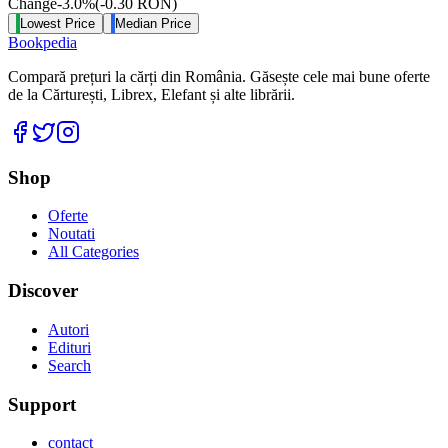
Change
-3.0
%
(
-0.30
RON
)
Lowest Price
Median Price
Bookpedia
Compară prețuri la cărți din România. Găsește cele mai bune oferte
de la Cărturești, Librex, Elefant și alte librării.
Facebook
Twitter
Instagram
Shop
Oferte
Noutati
All Categories
Discover
Autori
Edituri
Search
Support
contact